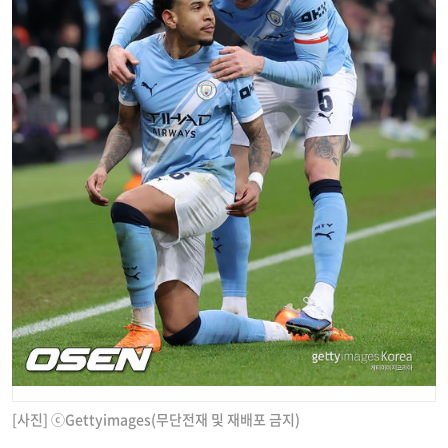
[사진] ⓒGettyimages(무단전재 및 재배포 금지)