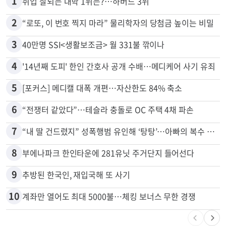
1
취업 잘되는 대학 1위는?…하버드 3위
2
“로또, 이 번호 찍지 마라” 물리학자의 당첨금 높이는 비밀
3
40만명 SSI<생활보조금> 월 331불 깎이나
4
'14년째 도피' 한인 간호사 공개 수배…메디케어 사기 유죄
5
[포커스] 메디캘 대폭 개편…자산한도 84% 축소
6
“전쟁터 같았다”…테슬라 충돌로 OC 주택 4채 파손
7
“내 딸 건드렸지” 성폭행범 유인해 ‘탕탕’…아빠의 복수 결말
8
부에나파크 한인타운에 281유닛 주거단지 들어선다
9
추방된 한국인, 재입국해 또 사기
10
계좌만 열어도 최대 5000불…체킹 보너스 무한 경쟁