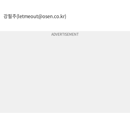
강필주(
letmeout@osen.co.kr
)