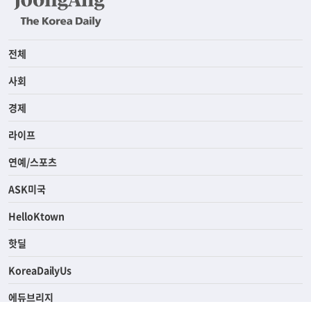
전체
사회
경제
라이프
연예/스포츠
ASK미국
HelloKtown
핫딜
KoreaDailyUs
에듀브리지