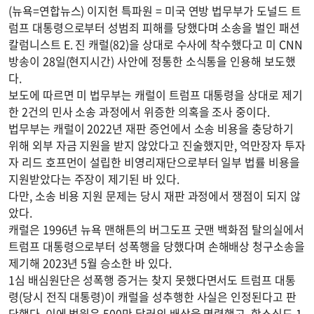
(뉴욕=연합뉴스) 이지헌 특파원 = 미국 연방 법무부가 도널드 트
럼프 대통령으로부터 성범죄 피해를 당했다며 소송을 벌인 패션
칼럼니스트 E. 진 캐럴(82)을 상대로 수사에 착수했다고 미 CNN
방송이 28일(현지시간) 사안에 정통한 소식통을 인용해 보도했
다.
보도에 따르면 미 법무부는 캐럴이 트럼프 대통령을 상대로 제기
한 2건의 민사 소송 과정에서 위증한 의혹을 조사 중이다.
법무부는 캐럴이 2022년 재판 증언에서 소송 비용을 충당하기
위해 외부 자금 지원을 받지 않았다고 진술했지만, 억만장자 투자
자 리드 호프먼이 설립한 비영리재단으로부터 일부 법률 비용을
지원받았다는 주장이 제기된 바 있다.
다만, 소송 비용 지원 문제는 당시 재판 과정에서 쟁점이 되지 않
았다.
캐럴은 1996년 뉴욕 맨해튼의 버그도프 굿맨 백화점 탈의실에서
트럼프 대통령으로부터 성폭행을 당했다며 손해배상 청구소송을
제기해 2023년 5월 승소한 바 있다.
1심 배심원단은 성폭행 증거는 찾지 못했다면서도 트럼프 대통
령(당시 전직 대통령)이 캐럴을 성추행한 사실은 인정된다고 판
단했다. 이에 법원은 500만 달러의 배상을 명령했고, 항소심도 1