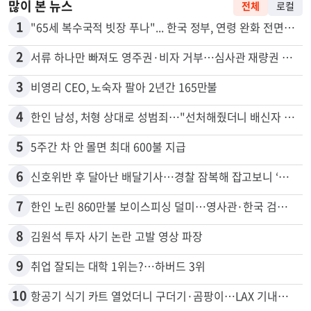
많이 본 뉴스
전체
로컬
1
"65세 복수국적 빗장 푸나"... 한국 정부, 연령 완화 전면 추진
2
서류 하나만 빠져도 영주권·비자 거부…심사관 재량권 대폭 확대
3
비영리 CEO, 노숙자 팔아 2년간 165만불
4
한인 남성, 처형 상대로 성범죄…"선처해줬더니 배신자 취급"
5
5주간 차 안 몰면 최대 600불 지급
6
신호위반 후 달아난 배달기사…경찰 잠복해 잡고보니 ‘반전’
7
한인 노린 860만불 보이스피싱 덜미…영사관·한국 검찰 사칭
8
김원석 투자 사기 논란 고발 영상 파장
9
취업 잘되는 대학 1위는?…하버드 3위
10
항공기 식기 카트 열었더니 구더기·곰팡이…LAX 기내식 업체 논란