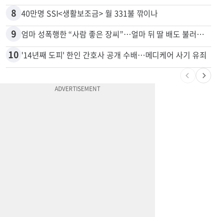
7
응급실서 폭력 환자 제압한 간호사…알고 보니
8
40만명 SSI<생활보조금> 월 331불 깎이나
9
엄마 성폭행한 “사람 좋은 장씨”…얼마 뒤 딸 배도 불러왔다
10
'14년째 도피' 한인 간호사 공개 수배…메디케어 사기 유죄