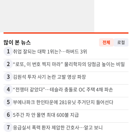
많이 본 뉴스
전체
로컬
1
취업 잘되는 대학 1위는?…하버드 3위
2
“로또, 이 번호 찍지 마라” 물리학자의 당첨금 높이는 비밀
3
김원석 투자 사기 논란 고발 영상 파장
4
“전쟁터 같았다”…테슬라 충돌로 OC 주택 4채 파손
5
부에나파크 한인타운에 281유닛 주거단지 들어선다
6
5주간 차 안 몰면 최대 600불 지급