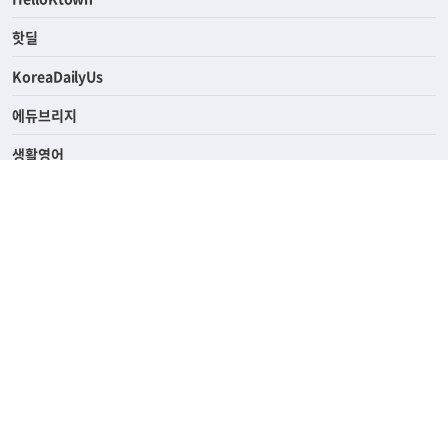
ASK미국
HelloKtown
핫딜
KoreaDailyUs
에듀브리지
생활영어
업소록
의료관광
해피빌리지
ABOUT
ADVERTISING
PRIVACY POLICY
TERMS OF SERVICE
윤리경영
고객센터
News Tips & Corrections
690 Wilshire Place Los Angeles, CA 90005
TEL. (213) 368-2500 FAX. (213) 389-6196
© Joongangilbo USA. All Rights Reserved.