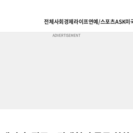
전체
사회
경제
라이프
연예/스포츠
ASK미