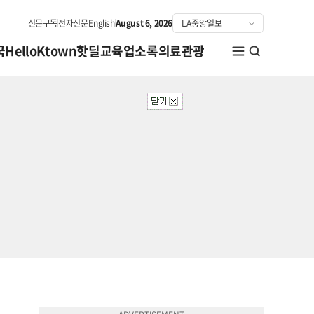
신문구독
전자신문
English
August 6, 2026
국
HelloKtown
핫딜
교육
업소록
의료관광