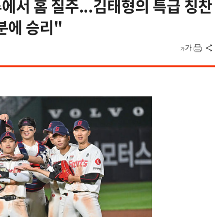
에서 홈 질주...김태형의 특급 칭찬
분에 승리"