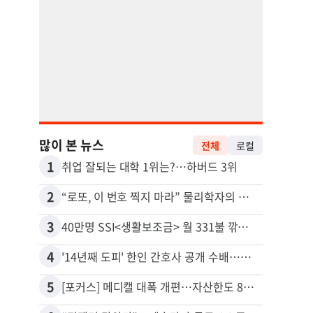
많이 본 뉴스
전체
로컬
1
11
취업 잘되는 대학 1위는?…하버드 3위
유학생
2
12
“로또, 이 번호 찍지 마라” 물리학자의 당첨금 높이는 비밀
3
13
40만명 SSI<생활보조금> 월 331불 깎이나
4
14
'14년째 도피' 한인 간호사 공개 수배…메디케어 사기 유죄
5
15
[포커스] 메디캘 대폭 개편…자산한도 84% 축소