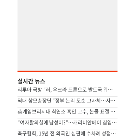
실시간 뉴스
리투아 국방 "러, 우크라 드론으로 발트국 위장공격 할수도"
역대 참모총장단 “정부 논리 모순 그자체…사관학교 통합, 재검토해야”
英케임브리지대 최연소 흑인 교수, 논물 표절 의혹에 사임
“여자탈의실에 남성이?”…캐리비안베이 침입 신고, 일주일째 못 잡았다
축구협회, 15년 전 외국인 심판에 수차례 성접대...월드컵 예선도 포함