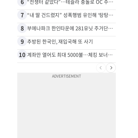
6
16
“전쟁터 같았다”…테슬라 충돌로 OC 주택 4채 파손
7
17
“내 딸 건드렸지” 성폭행범 유인해 ‘탕탕’…아빠의 복수 결말
8
18
부에나파크 한인타운에 281유닛 주거단지 들어선다
9
19
추방된 한국인, 재입국해 또 사기
10
20
계좌만 열어도 최대 5000불…체킹 보너스 무한 경쟁