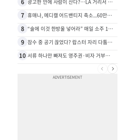
6
16
광고판 안에 사람이 산다?…LA 거리서 화제
7
17
휴매나, 메디캘 어드밴티지 축소...60만명 플랜 상실 위기
8
18
“술에 이것 한방울 넣어라” 매일 소주 1병 까는 91세의 철칙
9
19
잠수 중 공기 끊었다? 랍스터 자리 다툼이 살인미수 사건으로
10
20
서류 하나만 빠져도 영주권·비자 거부…심사관 재량권 대폭 확대