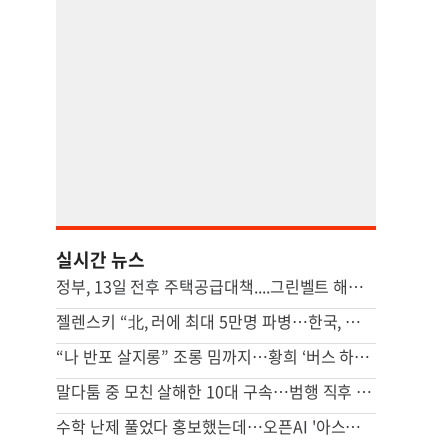
실시간 뉴스
정부, 13일 전후 주택공급대책....그린벨트 해제 등 ‘영끌 대책’ 거론
젤렌스키 “北, 러에 최대 5만명 파병…한국, 방공망 지원해달라”
“나 반포 살지롱” 조롱 밈까지…황희 ‘버스 하우스’ 제안 후폭풍
말다툼 중 모친 살해한 10대 구속…범행 직후 반려견도 죽여
수학 난제 풀었다 홍보했는데…오픈AI '아스트라' 개발 보류 발표, 왜[팩플]