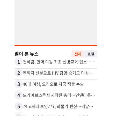
많이 본 뉴스
전체
로컬
1
11
천하람, 현역 의원 최초 신병교육 입소…논산서 2박3일 생활
2
12
목회자 신분으로 HIV 감염 숨기고 미성년자와 성관계
포드 
3
13
40대 여성, 오진으로 자궁 적출 수술
4
14
드라이브스루서 시작된 총격…인앤아웃 참사 영상 공개
5
15
74m짜리 보잉777, 화물기 변신…격납고서 ‘보물’ 찾는 인천공항