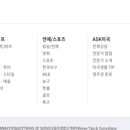
이프
연예/스포츠
ASK미국
프/레저
방송/연예
전체상담
영화
전문가 칼럼
스포츠
전문가 소개
· 취미
한국야구
미국생활 TIP
 · 스타일
MLB
영주권 문호
· 예술
농구
어
풋볼
골프
축구