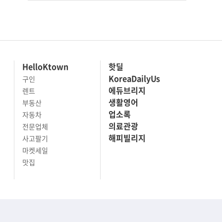
HelloKtown
핫딜
KoreaDailyUs
구인
에듀브리지
렌트
생활영어
부동산
업소록
자동차
의료관광
전문업체
해피빌리지
사고팔기
마켓세일
맛집