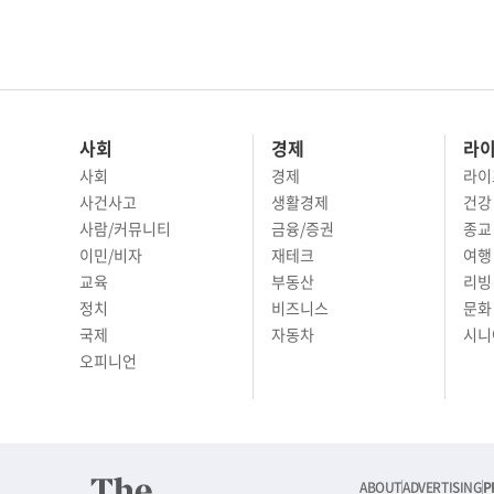
사회
경제
라
사회
경제
라이
사건사고
생활경제
건강
사람/커뮤니티
금융/증권
종교
이민/비자
재테크
여행 
교육
부동산
리빙
정치
비즈니스
문화 
국제
자동차
시니
오피니언