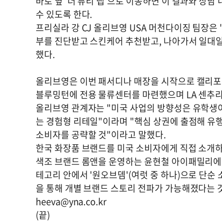
바로 옆 '더 뷰티 랩'으로 이동하면 이 결과와 상
수 있도록 한다.
프리실라 강 CJ 올리브영 USA 머천다이징 팀장은
부를 진단받고 스킨케어 추천받고, 나아가서 일대일
했다.
올리브영은 이번 패서디나 매장을 시작으로 캘리포
블루밍턴에 전용 물류센터를 마련했으며 LA 센추리
올리브영 관계자는 "미국 사업의 방향성은 유학생
는 경험형 리테일"이라며 "핵심 상권에 출점해 유행에
소비자를 공략할 것"이라고 말했다.
한국 화장품 브랜드를 미국 소비자에게 직접 소개하
색조 브랜드 롬앤을 운영하는 윤현철 아이패밀리에스
테고리 안에서 '원오브뎀'(여럿 중 하나)으로 단순
을 통해 개별 브랜드 스토리 전파가 가능해졌다는 것
heeva@yna.co.kr
(끝)