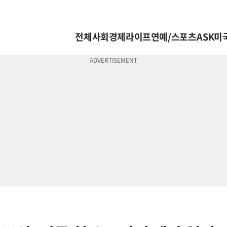
전체
사회
경제
라이프
연예/스포츠
ASK미