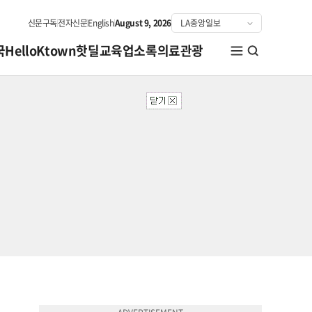
신문구독
전자신문
English
August 9, 2026
국
HelloKtown
핫딜
교육
업소록
의료관광