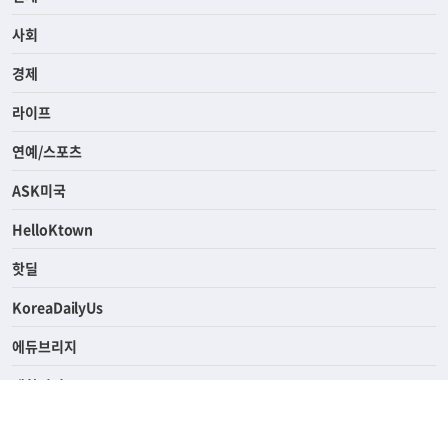
전체
사회
경제
라이프
연예/스포츠
ASK미국
HelloKtown
핫딜
KoreaDailyUs
에듀브리지
생활영어