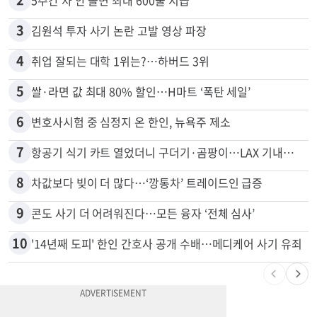
1
"65세 복수국적 빗장 푸나"... 한국 정부, 연령 완화 전면 추진
2
5주간 차 안 몰면 최대 600불 지급
3
김원석 투자 사기 논란 고발 영상 파장
4
취업 잘되는 대학 1위는?…하버드 3위
5
쌀·라면 값 최대 80% 할인…H마트 ‘폭탄 세일’
6
변호사시험 중 심정지 온 한인, 뉴욕주 제소
7
항공기 식기 카트 열었더니 구더기·곰팡이…LAX 기내식 업체 논란
8
차값보다 빚이 더 많다…‘깡통차’ 트레이드인 급증
9
콘도 사기 더 어려워진다…모든 융자 ‘전체 심사’
10
'14년째 도피' 한인 간호사 공개 수배…메디케어 사기 유죄