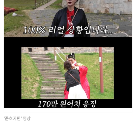
'준호지민' 영상