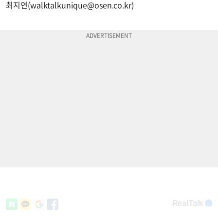
최지연(
walktalkunique@osen.co.kr
)