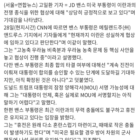
(서울=연합뉴스) 고일환 기자 = JD 밴스 미국 부통령이 이란과의
전쟁 종식을 위한 협상에 대해 "상당히 긍정적으로 보고 있다"며
기대감을 나타냈다.
28일(현지시간) CNN에 따르면 밴스 부통령은 메릴랜드주(州)
앤드루스 기지에서 기자들에게 "현재까지 이란은 성실하게 협상
에 임하고 있다고 판단한다"며 이같이 말했다.
그는 "고농축 우라늄 비축분과 우라늄 농축 문제 등 핵심 사안을
놓고 협상이 진행 중"이라고 설명했다.
다만 밴스 부통령은 최종 합의 타결 여부에 대해선 "계속 진전이
이뤄져 대통령이 합의를 승인할 수 있는 단계에 도달하길 기대하
지만, 아직 확정된 것은 아니다"고 덧붙였다.
도널드 트럼프 대통령의 잠정 양해각서(MOU) 서명 가능성에 대
해 그는 "대통령이 언제, 혹은 실제로 MOU에 서명할지는 아직
말하기 어렵다"고 말했다.
한편 밴스 부통령은 최근 이란과의 무력 충돌에도 불구하고 휴전
은 유지되고 있다는 입장을 밝혔다.
그는 "휴전은 원래 다소 혼란스럽기 마련이고, 때때로 작은 충돌
이 발생하기도 한다"며 "미국은 필요할 경우 방어 차원의 군사
행동에 나설 권리를 유지하고 있다"고 강조했다.