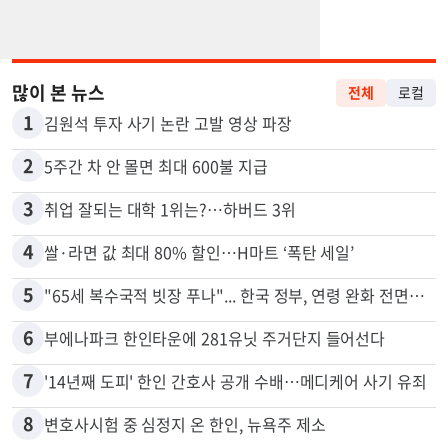
많이 본 뉴스
전체
로컬
1
김원석 투자 사기 논란 고발 영상 파장
2
5주간 차 안 몰면 최대 600불 지급
3
취업 잘되는 대학 1위는?…하버드 3위
4
쌀·라면 값 최대 80% 할인…H마트 ‘폭탄 세일’
5
"65세 복수국적 빗장 푸나"... 한국 정부, 연령 완화 전면 추진
6
부에나파크 한인타운에 281유닛 주거단지 들어선다
7
'14년째 도피' 한인 간호사 공개 수배…메디케어 사기 유죄
8
변호사시험 중 심정지 온 한인, 뉴욕주 제소