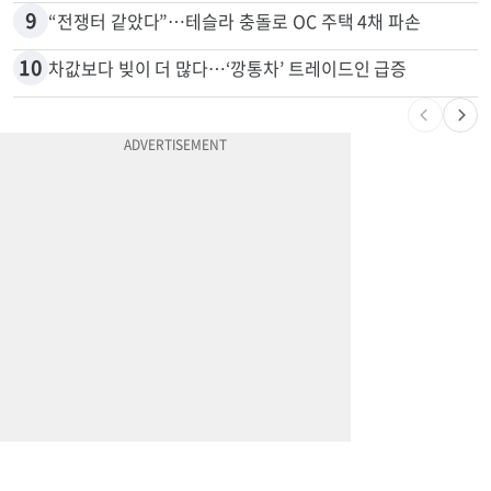
9
“전쟁터 같았다”…테슬라 충돌로 OC 주택 4채 파손
10
차값보다 빚이 더 많다…‘깡통차’ 트레이드인 급증