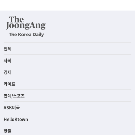
전체
사회
경제
라이프
연예/스포츠
ASK미국
HelloKtown
핫딜