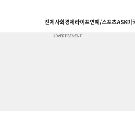
전체
사회
경제
라이프
연예/스포츠
ASK미