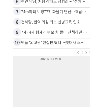
6
16
한인 남성, 처형 상대로 성범죄…"선처해줬더니 배신자 취급"
비영리
7
17
74m짜리 보잉777, 화물기 변신…격납고서 ‘보물’ 찾는 인천공항
8
18
천하람, 현역 의원 최초 신병교육 입소…논산서 2박3일 생활
40대
9
19
7세·4세 형제가 부모 차 몰다 산책하던 여성 들이받아
김원석
10
20
넷플 ‘외교관’ 현실판 떴다…美대사 스틸 지키는 ‘신 스틸러’