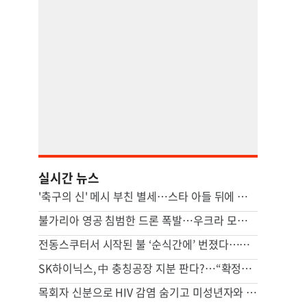
실시간 뉴스
'축구의 신' 메시 부친 별세…스타 아들 뒤에 선 조용한 조력자
불가리아 영공 침범한 드론 폭발…우크라 모델 추정
전동스쿠터서 시작된 불 ‘순식간에’ 번졌다…차량·마을회관 덮쳐
SK하이닉스, 中 충칭공장 지분 판다?…“확정된 바는 없다”
목회자 신분으로 HIV 감염 숨기고 미성년자와 성관계