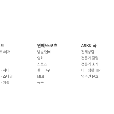
이프
연예/스포츠
ASK미국
프/레저
방송/연예
전체상담
영화
전문가 칼럼
스포츠
전문가 소개
· 취미
한국야구
미국생활 TIP
 · 스타일
MLB
영주권 문호
· 예술
농구
어
풋볼
골프
축구