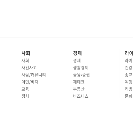
사회
경제
라
사회
경제
라이
사건사고
생활경제
건강
사람/커뮤니티
금융/증권
종교
이민/비자
재테크
여행 
교육
부동산
리빙
정치
비즈니스
문화 
국제
자동차
시니
오피니언