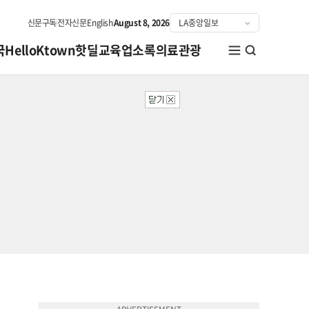
신문구독
전자신문
English
August 8, 2026
국
HelloKtown
핫딜
교육
업소록
의료관광