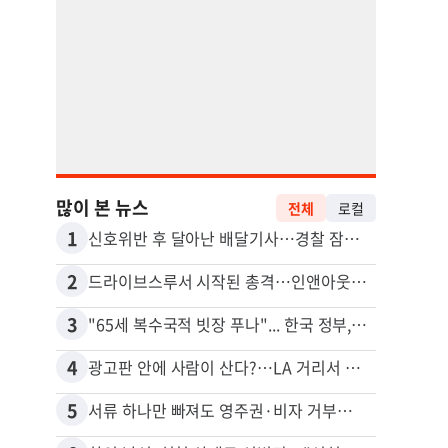
많이 본 뉴스
전체
로컬
1
11
신호위반 후 달아난 배달기사…경찰 잠복해 잡고보니 ‘반전’
5주간
2
12
드라이브스루서 시작된 총격…인앤아웃 참사 영상 공개
3
13
"65세 복수국적 빗장 푸나"... 한국 정부, 연령 완화 전면 추진
포드 
4
14
광고판 안에 사람이 산다?…LA 거리서 화제
5
15
서류 하나만 빠져도 영주권·비자 거부…심사관 재량권 대폭 확대