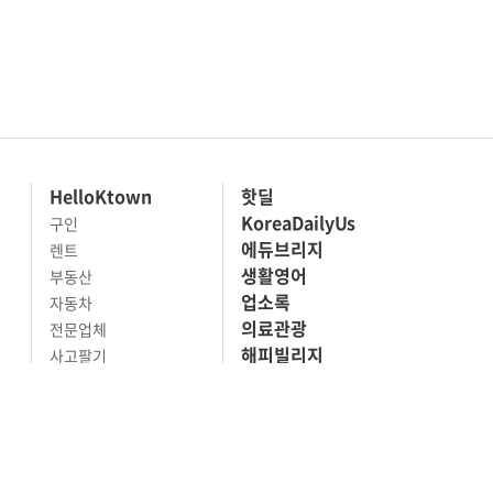
HelloKtown
핫딜
KoreaDailyUs
구인
에듀브리지
렌트
생활영어
부동산
업소록
자동차
의료관광
전문업체
해피빌리지
사고팔기
마켓세일
맛집