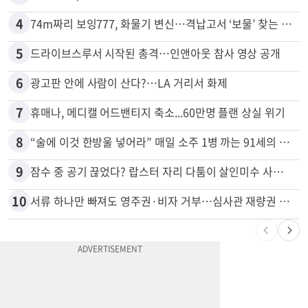
4
74m짜리 보잉777, 화물기 변신…격납고서 ‘보물’ 찾는 인천공항
5
드라이브스루서 시작된 총격…인앤아웃 참사 영상 공개
6
광고판 안에 사람이 산다?…LA 거리서 화제
7
휴매나, 메디캘 어드밴티지 축소...60만명 플랜 상실 위기
8
“술에 이것 한방울 넣어라” 매일 소주 1병 까는 91세의 철칙
9
잠수 중 공기 끊었다? 랍스터 자리 다툼이 살인미수 사건으로
10
서류 하나만 빠져도 영주권·비자 거부…심사관 재량권 대폭 확대