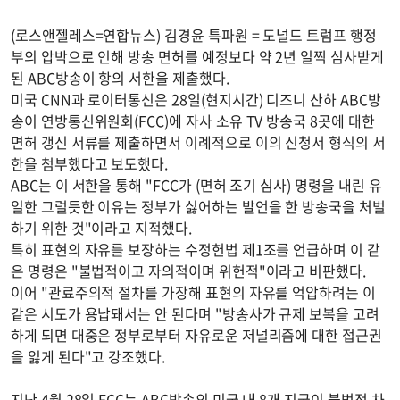
(로스앤젤레스=연합뉴스) 김경윤 특파원 = 도널드 트럼프 행정
부의 압박으로 인해 방송 면허를 예정보다 약 2년 일찍 심사받게
된 ABC방송이 항의 서한을 제출했다.
미국 CNN과 로이터통신은 28일(현지시간) 디즈니 산하 ABC방
송이 연방통신위원회(FCC)에 자사 소유 TV 방송국 8곳에 대한
면허 갱신 서류를 제출하면서 이례적으로 이의 신청서 형식의 서
한을 첨부했다고 보도했다.
ABC는 이 서한을 통해 "FCC가 (면허 조기 심사) 명령을 내린 유
일한 그럴듯한 이유는 정부가 싫어하는 발언을 한 방송국을 처벌
하기 위한 것"이라고 지적했다.
특히 표현의 자유를 보장하는 수정헌법 제1조를 언급하며 이 같
은 명령은 "불법적이고 자의적이며 위헌적"이라고 비판했다.
이어 "관료주의적 절차를 가장해 표현의 자유를 억압하려는 이
같은 시도가 용납돼서는 안 된다며 "방송사가 규제 보복을 고려
하게 되면 대중은 정부로부터 자유로운 저널리즘에 대한 접근권
을 잃게 된다"고 강조했다.
지난 4월 28일 FCC는 ABC방송의 미국 내 8개 지국이 불법적 차