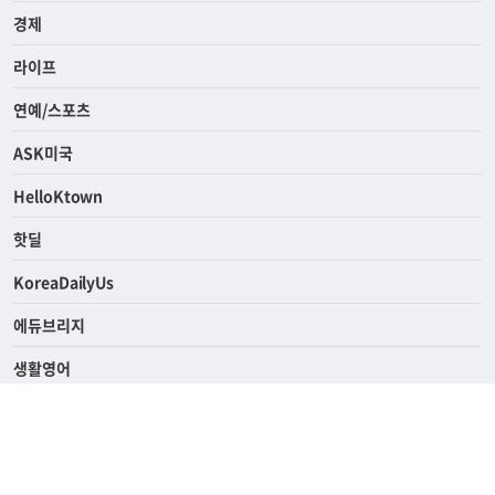
경제
라이프
연예/스포츠
ASK미국
HelloKtown
핫딜
KoreaDailyUs
에듀브리지
생활영어
업소록
의료관광