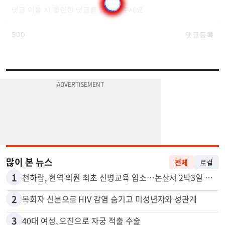
많이 본 뉴스
전체
로컬
1
천하람, 현역 의원 최초 신병교육 입소…논산서 2박3일 생활
2
목회자 신분으로 HIV 감염 숨기고 미성년자와 성관계
3
40대 여성, 오진으로 자궁 적출 수술