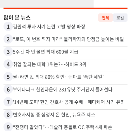
많이 본 뉴스
전체
로컬
1
김원석 투자 사기 논란 고발 영상 파장
2
“로또, 이 번호 찍지 마라” 물리학자의 당첨금 높이는 비밀
3
5주간 차 안 몰면 최대 600불 지급
4
취업 잘되는 대학 1위는?…하버드 3위
5
쌀·라면 값 최대 80% 할인…H마트 ‘폭탄 세일’
6
부에나파크 한인타운에 281유닛 주거단지 들어선다
7
'14년째 도피' 한인 간호사 공개 수배…메디케어 사기 유죄
8
변호사시험 중 심정지 온 한인, 뉴욕주 제소
9
“전쟁터 같았다”…테슬라 충돌로 OC 주택 4채 파손