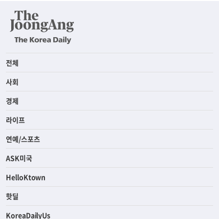
전체
사회
경제
라이프
연예/스포츠
ASK미국
HelloKtown
핫딜
KoreaDailyUs