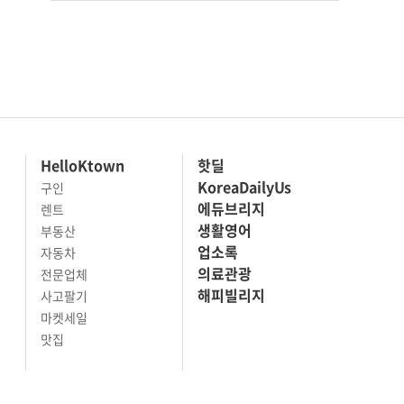
HelloKtown
핫딜
KoreaDailyUs
구인
에듀브리지
렌트
생활영어
부동산
업소록
자동차
의료관광
전문업체
해피빌리지
사고팔기
마켓세일
맛집