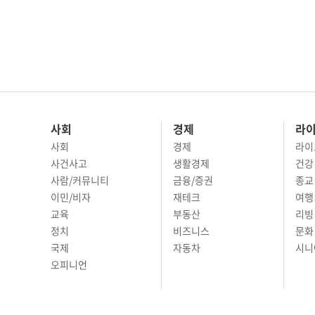
사회
경제
라
사회
경제
라이
사건사고
생활경제
건강
사람/커뮤니티
금융/증권
종교
이민/비자
재테크
여행 
교육
부동산
리빙
정치
비즈니스
문화 
국제
자동차
시니
오피니언