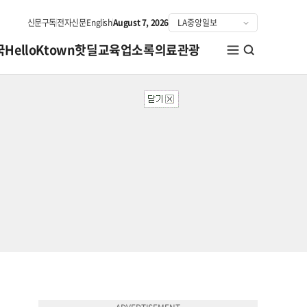
신문구독
전자신문
English
August 7, 2026
국
HelloKtown
핫딜
교육
업소록
의료관광