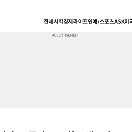
전체
사회
경제
라이프
연예/스포츠
ASK미