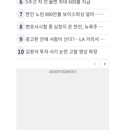
6
16
5주간 차 안 몰면 최대 600불 지급
7
17
한인 노린 860만불 보이스피싱 덜미…영사관·한국 검찰 사칭
8
18
변호사시험 중 심정지 온 한인, 뉴욕주 제소
9
19
광고판 안에 사람이 산다?…LA 거리서 화제
10
20
김원석 투자 사기 논란 고발 영상 파장