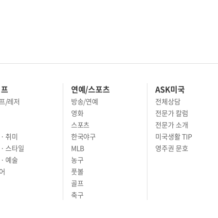
이프
연예/스포츠
ASK미국
프/레저
방송/연예
전체상담
영화
전문가 칼럼
스포츠
전문가 소개
· 취미
한국야구
미국생활 TIP
 · 스타일
MLB
영주권 문호
· 예술
농구
어
풋볼
골프