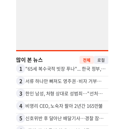
많이 본 뉴스
전체
로컬
1
11
"65세 복수국적 빗장 푸나"... 한국 정부, 연령 완화 전면 추진
취업 
2
12
서류 하나만 빠져도 영주권·비자 거부…심사관 재량권 대폭 확대
3
13
한인 남성, 처형 상대로 성범죄…"선처해줬더니 배신자 취급"
4
14
비영리 CEO, 노숙자 팔아 2년간 165만불
5
15
신호위반 후 달아난 배달기사…경찰 잠복해 잡고보니 ‘반전’