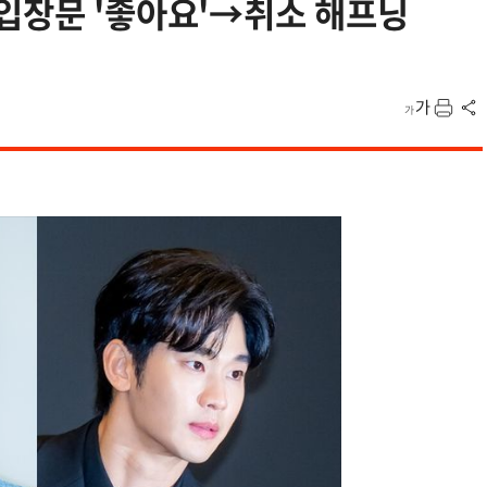
입장문 '좋아요'→취소 해프닝