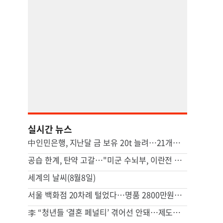
실시간 뉴스
中인민은행, 지난달 금 보유 20t 늘려…21개월 연속 증가세
공습 한계, 탄약 고갈…"미군 수뇌부, 이란전 출구전략 모색중"
세계의 날씨(8월8일)
서울 백화점 20차례 털었다…명품 2800만원어치 훔친 중국인
李 “청년들 ‘결혼 페널티’ 겪어선 안돼…제도상 불이익 면밀 조사”