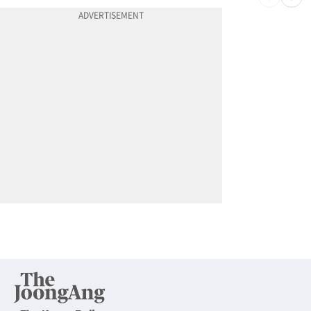
10
'14년째 도피' 한인 간호사 공개 수배…메디케어 사기 유죄