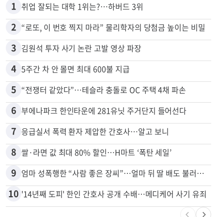
많이 본 뉴스
전체
로컬
1
취업 잘되는 대학 1위는?…하버드 3위
2
“로또, 이 번호 찍지 마라” 물리학자의 당첨금 높이는 비밀
3
김원석 투자 사기 논란 고발 영상 파장
4
5주간 차 안 몰면 최대 600불 지급
5
“전쟁터 같았다”…테슬라 충돌로 OC 주택 4채 파손
6
부에나파크 한인타운에 281유닛 주거단지 들어선다
7
응급실서 폭력 환자 제압한 간호사…알고 보니
8
쌀·라면 값 최대 80% 할인…H마트 ‘폭탄 세일’
9
엄마 성폭행한 “사람 좋은 장씨”…얼마 뒤 딸 배도 불러왔다