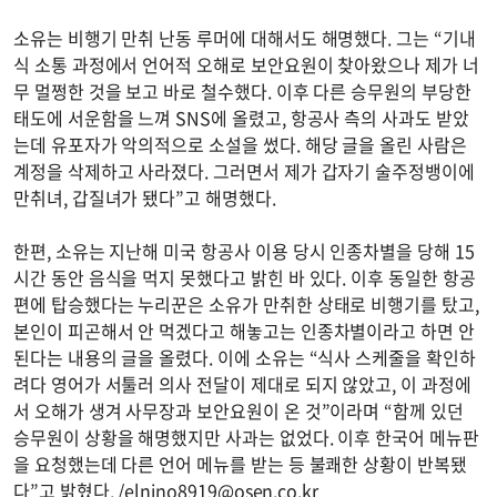
소유는 비행기 만취 난동 루머에 대해서도 해명했다. 그는 “기내
식 소통 과정에서 언어적 오해로 보안요원이 찾아왔으나 제가 너
무 멀쩡한 것을 보고 바로 철수했다. 이후 다른 승무원의 부당한
태도에 서운함을 느껴 SNS에 올렸고, 항공사 측의 사과도 받았
는데 유포자가 악의적으로 소설을 썼다. 해당 글을 올린 사람은
계정을 삭제하고 사라졌다. 그러면서 제가 갑자기 술주정뱅이에
만취녀, 갑질녀가 됐다”고 해명했다.
한편, 소유는 지난해 미국 항공사 이용 당시 인종차별을 당해 15
시간 동안 음식을 먹지 못했다고 밝힌 바 있다. 이후 동일한 항공
편에 탑승했다는 누리꾼은 소유가 만취한 상태로 비행기를 탔고,
본인이 피곤해서 안 먹겠다고 해놓고는 인종차별이라고 하면 안
된다는 내용의 글을 올렸다. 이에 소유는 “식사 스케줄을 확인하
려다 영어가 서툴러 의사 전달이 제대로 되지 않았고, 이 과정에
서 오해가 생겨 사무장과 보안요원이 온 것”이라며 “함께 있던
승무원이 상황을 해명했지만 사과는 없었다. 이후 한국어 메뉴판
을 요청했는데 다른 언어 메뉴를 받는 등 불쾌한 상황이 반복됐
다”고 밝혔다. /
elnino8919@osen.co.kr