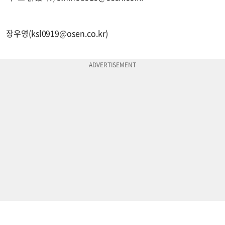
장우영(
ksl0919@osen.co.kr
)