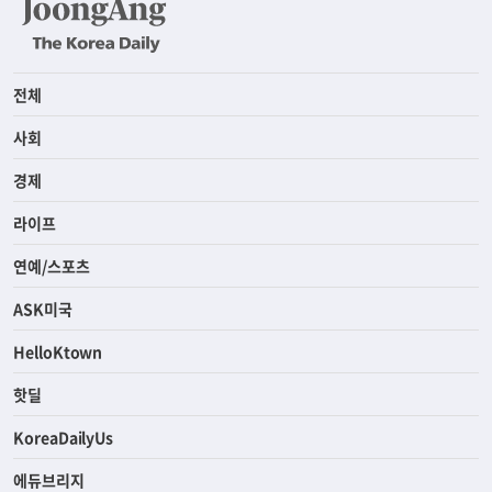
전체
사회
경제
라이프
연예/스포츠
ASK미국
HelloKtown
핫딜
KoreaDailyUs