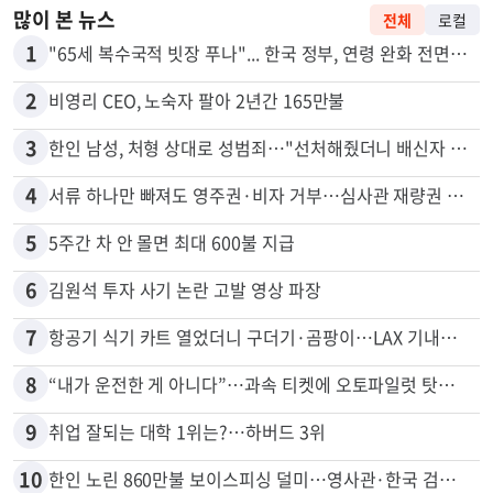
많이 본 뉴스
전체
로컬
1
"65세 복수국적 빗장 푸나"... 한국 정부, 연령 완화 전면 추진
2
비영리 CEO, 노숙자 팔아 2년간 165만불
3
한인 남성, 처형 상대로 성범죄…"선처해줬더니 배신자 취급"
4
서류 하나만 빠져도 영주권·비자 거부…심사관 재량권 대폭 확대
5
5주간 차 안 몰면 최대 600불 지급
6
김원석 투자 사기 논란 고발 영상 파장
7
항공기 식기 카트 열었더니 구더기·곰팡이…LAX 기내식 업체 논란
8
“내가 운전한 게 아니다”…과속 티켓에 오토파일럿 탓한 운전자
9
취업 잘되는 대학 1위는?…하버드 3위