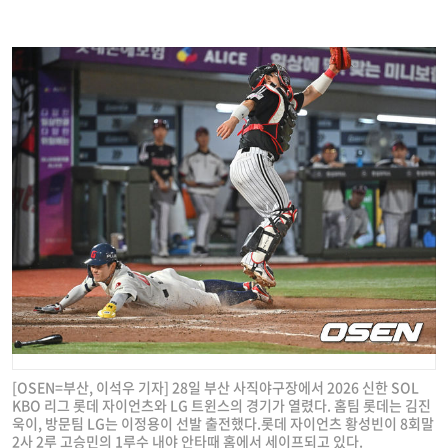
[OSEN=부산, 이석우 기자] 28일 부산 사직야구장에서 2026 신한 SOL
KBO 리그 롯데 자이언츠와 LG 트윈스의 경기가 열렸다. 홈팀 롯데는 김진
욱이, 방문팀 LG는 이정용이 선발 출전했다.롯데 자이언츠 황성빈이 8회말
2사 2루 고승민의 1루수 내야 안타때 홈에서 세이프되고 있다.