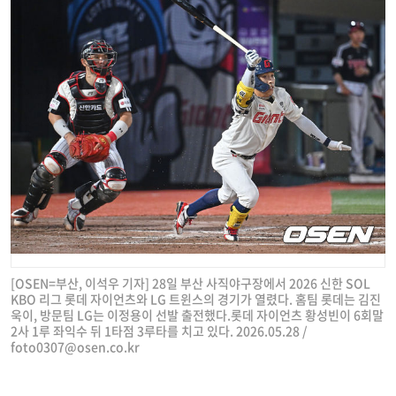
[OSEN=부산, 이석우 기자] 28일 부산 사직야구장에서 2026 신한 SOL
KBO 리그 롯데 자이언츠와 LG 트윈스의 경기가 열렸다. 홈팀 롯데는 김진
욱이, 방문팀 LG는 이정용이 선발 출전했다.롯데 자이언츠 황성빈이 6회말
2사 1루 좌익수 뒤 1타점 3루타를 치고 있다. 2026.05.28 /
foto0307@osen.co.kr