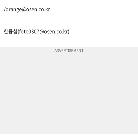
/
orange@osen.co.kr
한용섭(
foto0307@osen.co.kr
)