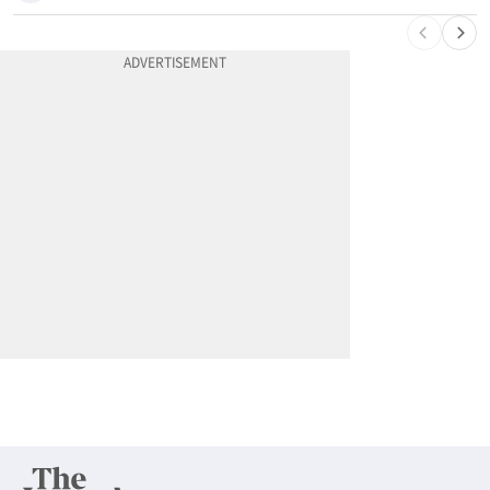
10
한인 노린 860만불 보이스피싱 덜미…영사관·한국 검찰 사칭