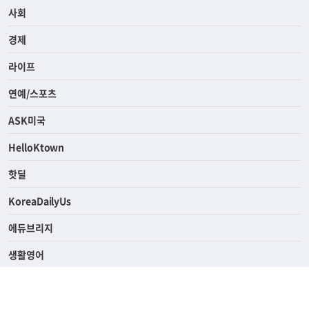
전체
사회
경제
라이프
연예/스포츠
ASK미국
HelloKtown
핫딜
KoreaDailyUs
에듀브리지
생활영어