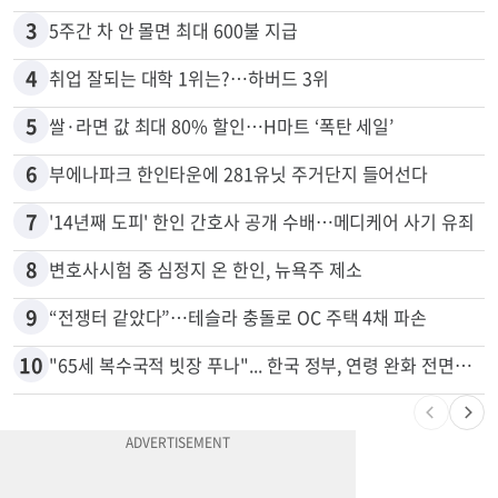
2
“로또, 이 번호 찍지 마라” 물리학자의 당첨금 높이는 비밀
3
5주간 차 안 몰면 최대 600불 지급
4
취업 잘되는 대학 1위는?…하버드 3위
5
쌀·라면 값 최대 80% 할인…H마트 ‘폭탄 세일’
6
부에나파크 한인타운에 281유닛 주거단지 들어선다
7
'14년째 도피' 한인 간호사 공개 수배…메디케어 사기 유죄
8
변호사시험 중 심정지 온 한인, 뉴욕주 제소
9
“전쟁터 같았다”…테슬라 충돌로 OC 주택 4채 파손
10
"65세 복수국적 빗장 푸나"... 한국 정부, 연령 완화 전면 추진