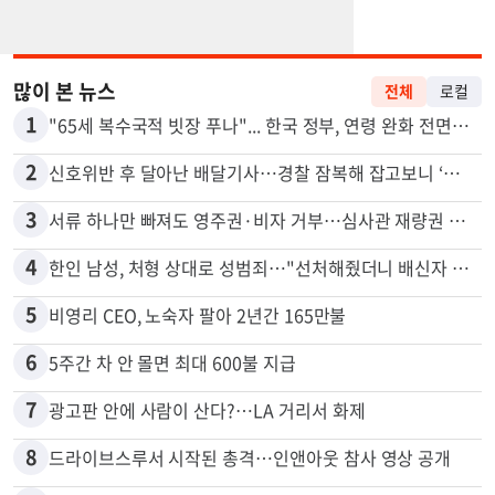
많이 본 뉴스
전체
로컬
1
"65세 복수국적 빗장 푸나"... 한국 정부, 연령 완화 전면 추진
2
신호위반 후 달아난 배달기사…경찰 잠복해 잡고보니 ‘반전’
3
서류 하나만 빠져도 영주권·비자 거부…심사관 재량권 대폭 확대
4
한인 남성, 처형 상대로 성범죄…"선처해줬더니 배신자 취급"
5
비영리 CEO, 노숙자 팔아 2년간 165만불
6
5주간 차 안 몰면 최대 600불 지급
7
광고판 안에 사람이 산다?…LA 거리서 화제