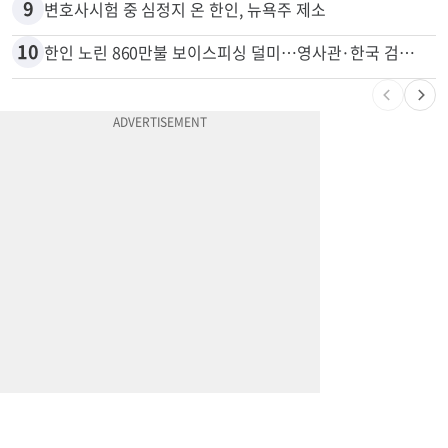
8
드라이브스루서 시작된 총격…인앤아웃 참사 영상 공개
9
변호사시험 중 심정지 온 한인, 뉴욕주 제소
10
한인 노린 860만불 보이스피싱 덜미…영사관·한국 검찰 사칭