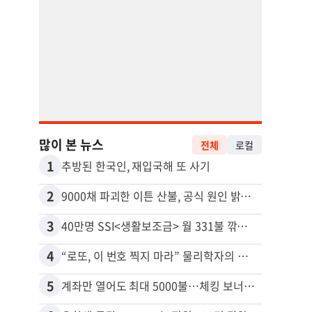
많이 본 뉴스
전체
로컬
1
11
추방된 한국인, 재입국해 또 사기
2
12
9000채 파괴한 이튼 산불, 공식 원인 밝혀졌다
3
13
40만명 SSI<생활보조금> 월 331불 깎이나
취업 
4
14
“로또, 이 번호 찍지 마라” 물리학자의 당첨금 높이는 비밀
5
15
계좌만 열어도 최대 5000불…체킹 보너스 무한 경쟁