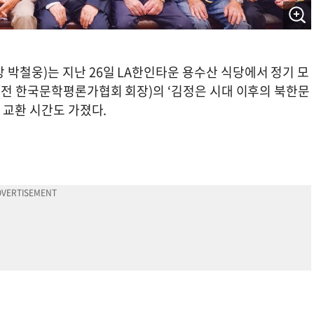
박철웅)는 지난 26일 LA한인타운 용수산 식당에서 정기 모
(전 한국문학평론가협회 회장)의 ‘김정은 시대 이후의 북한문
견 교환 시간도 가졌다.