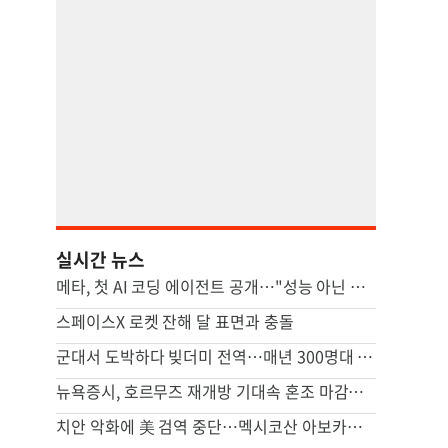
실시간 뉴스
메타, 첫 AI 코딩 에이전트 공개…"성능 아닌 가격으로 경쟁"
스페이스X 로켓 잔해 달 표면과 충돌
군대서 도박하다 빚더미 전역…매년 300명대 적발 ‘빙산의 일각’
뉴욕증시, 호르무즈 재개방 기대속 혼조 마감…나스닥 0.8%↓(종합)
치안 악화에 美 검역 중단…멕시코산 아보카도 대미 수출 '비상'