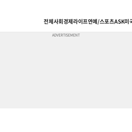
전체
사회
경제
라이프
연예/스포츠
ASK미