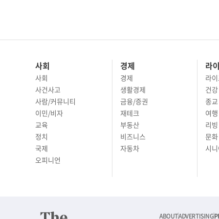
사회
경제
라
사회
경제
라이
사건사고
생활경제
건강
사람/커뮤니티
금융/증권
종교
이민/비자
재테크
여행 
교육
부동산
리빙
정치
비즈니스
문화 
국제
자동차
시니
오피니언
ABOUT
ADVERTISING
P