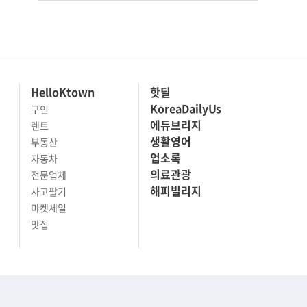
HelloKtown
핫딜
KoreaDailyUs
구인
에듀브리지
렌트
생활영어
부동산
업소록
자동차
의료관광
전문업체
해피빌리지
사고팔기
마켓세일
맛집