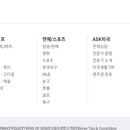
이프
연예/스포츠
ASK미국
프/레저
방송/연예
전체상담
영화
전문가 칼럼
스포츠
전문가 소개
· 취미
한국야구
미국생활 TIP
 · 스타일
MLB
영주권 문호
· 예술
농구
어
풋볼
골프
축구
RIVACY POLICY
TERMS OF SERVICE
윤리경영
고객센터
News Tips & Corrections