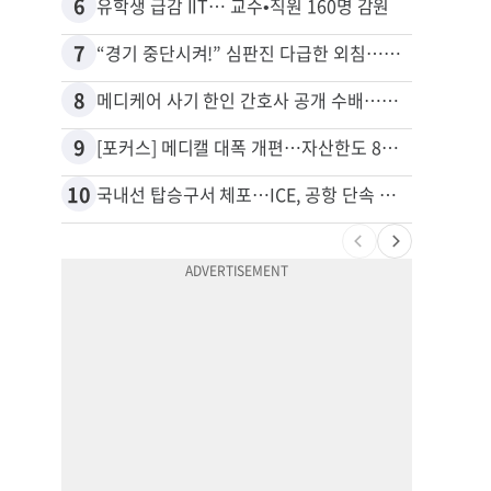
6
16
유학생 급감 IIT… 교수•직원 160명 감원
7
17
“경기 중단시켜!” 심판진 다급한 외침…폭염에 야구팬 쓰러졌다
8
18
메디케어 사기 한인 간호사 공개 수배…유죄 인정 뒤 14년째 도피
9
19
[포커스] 메디캘 대폭 개편…자산한도 84% 축소
10
20
국내선 탑승구서 체포…ICE, 공항 단속 확대