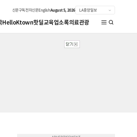
신문구독
전자신문
English
August 5, 2026
국
HelloKtown
핫딜
교육
업소록
의료관광