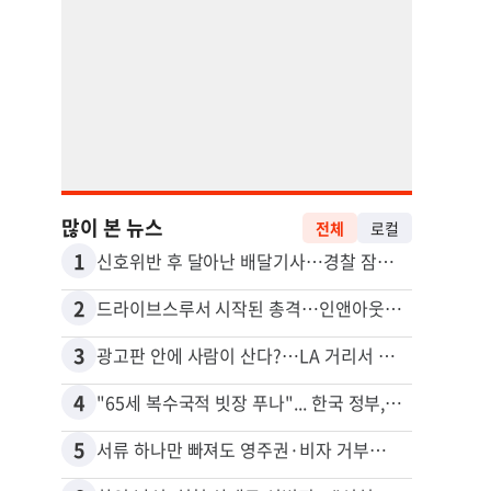
많이 본 뉴스
전체
로컬
1
11
신호위반 후 달아난 배달기사…경찰 잠복해 잡고보니 ‘반전’
5주간
2
12
드라이브스루서 시작된 총격…인앤아웃 참사 영상 공개
3
13
광고판 안에 사람이 산다?…LA 거리서 화제
포드 
4
14
"65세 복수국적 빗장 푸나"... 한국 정부, 연령 완화 전면 추진
5
15
서류 하나만 빠져도 영주권·비자 거부…심사관 재량권 대폭 확대