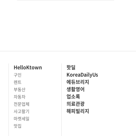
HelloKtown
핫딜
KoreaDailyUs
구인
에듀브리지
렌트
생활영어
부동산
업소록
자동차
의료관광
전문업체
해피빌리지
사고팔기
마켓세일
맛집