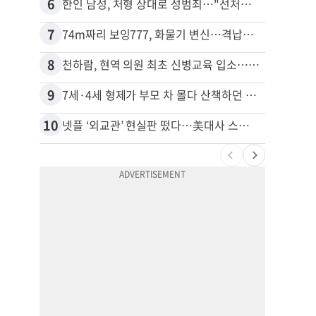
6
16
한인 남성, 처형 상대로 성범죄…"선처해줬더니 배신자 취급"
비영리
7
17
74m짜리 보잉777, 화물기 변신…격납고서 ‘보물’ 찾는 인천공항
8
18
천하람, 현역 의원 최초 신병교육 입소…논산서 2박3일 생활
40대
9
19
7세·4세 형제가 부모 차 몰다 산책하던 여성 들이받아
10
20
넷플 ‘외교관’ 현실판 떴다…美대사 스틸 지키는 ‘신 스틸러’
김원석