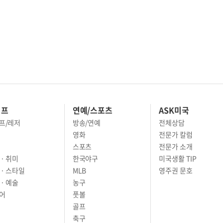
이프
연예/스포츠
ASK미국
프/레저
방송/연예
전체상담
영화
전문가 칼럼
스포츠
전문가 소개
· 취미
한국야구
미국생활 TIP
 · 스타일
MLB
영주권 문호
· 예술
농구
어
풋볼
골프
축구