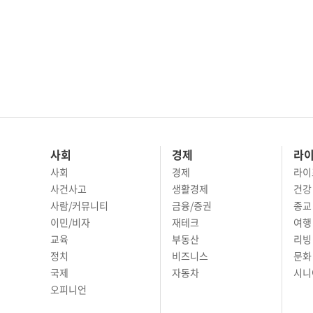
사회
경제
라
사회
경제
라이
사건사고
생활경제
건강
사람/커뮤니티
금융/증권
종교
이민/비자
재테크
여행 
교육
부동산
리빙
정치
비즈니스
문화 
국제
자동차
시니
오피니언