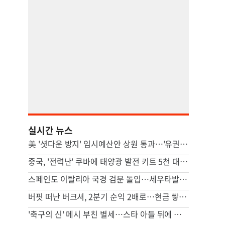
실시간 뉴스
美 '셧다운 방지' 임시예산안 상원 통과…'유권자 ID법'은 좌절
중국, '전력난' 쿠바에 태양광 발전 키트 5천 대 기증
스페인도 이탈리아 국경 검문 돌입…세우타발 갈등 고조
버핏 떠난 버크셔, 2분기 순익 2배로…현금 쌓기서 투자로 전환
'축구의 신' 메시 부친 별세…스타 아들 뒤에 선 조용한 조력자