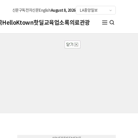
신문구독
전자신문
English
August 8, 2026
국
HelloKtown
핫딜
교육
업소록
의료관광