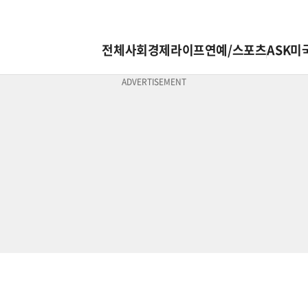
전체
사회
경제
라이프
연예/스포츠
ASK미