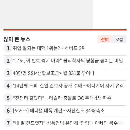
많이 본 뉴스
전체
로컬
1
취업 잘되는 대학 1위는?…하버드 3위
2
“로또, 이 번호 찍지 마라” 물리학자의 당첨금 높이는 비밀
3
40만명 SSI<생활보조금> 월 331불 깎이나
4
'14년째 도피' 한인 간호사 공개 수배…메디케어 사기 유죄
5
“전쟁터 같았다”…테슬라 충돌로 OC 주택 4채 파손
6
[포커스] 메디캘 대폭 개편…자산한도 84% 축소
7
“내 딸 건드렸지” 성폭행범 유인해 ‘탕탕’…아빠의 복수 결말