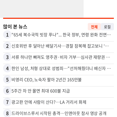
많이 본 뉴스
전체
로컬
1
"65세 복수국적 빗장 푸나"... 한국 정부, 연령 완화 전면 추진
2
신호위반 후 달아난 배달기사…경찰 잠복해 잡고보니 ‘반전’
3
서류 하나만 빠져도 영주권·비자 거부…심사관 재량권 대폭 확대
4
한인 남성, 처형 상대로 성범죄…"선처해줬더니 배신자 취급"
5
비영리 CEO, 노숙자 팔아 2년간 165만불
6
5주간 차 안 몰면 최대 600불 지급
7
광고판 안에 사람이 산다?…LA 거리서 화제