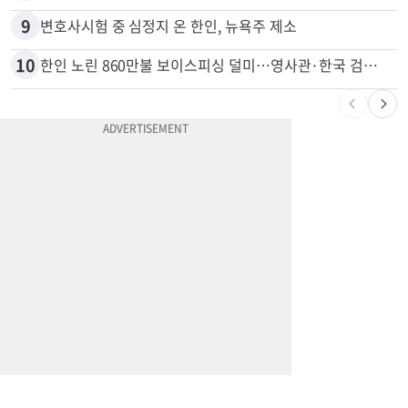
8
드라이브스루서 시작된 총격…인앤아웃 참사 영상 공개
9
변호사시험 중 심정지 온 한인, 뉴욕주 제소
10
한인 노린 860만불 보이스피싱 덜미…영사관·한국 검찰 사칭