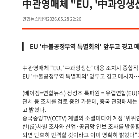
中관영매체 "EU, '中과잉생
연합뉴스
2026.05.28 22:26
EU '中불공정무역 특별회의' 앞두고 경고
中관영매체 "EU, '中과잉생산' 대응 조치시 종합적
EU '中불공정무역 특별회의' 앞두고 경고 메시지
(베이징=연합뉴스) 정성조 특파원 = 유럽연합(EU
관세 등 조치를 검토 중인 가운데, 중국 관영매체는
고 밝혔다.
중국중앙TV(CCTV) 계열의 소셜미디어 계정 '위위
반(反)차별 조사와 산업·공급망 안보 조사를 발동할
되면 단호히 반격할 것이라고 이미 명확히 밝혔다"