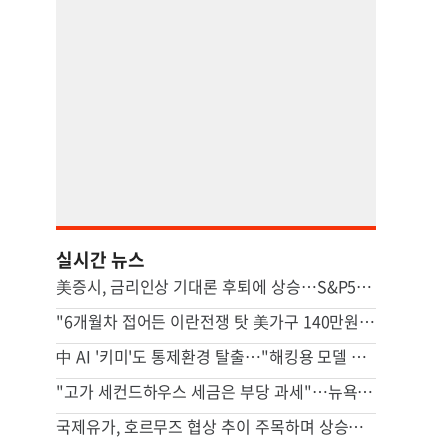
실시간 뉴스
美증시, 금리인상 기대론 후퇴에 상승…S&P500 사상최고치 마감
"6개월차 접어든 이란전쟁 탓 美가구 140만원 추가 부담"
中 AI '키미'도 통제환경 탈출…"해킹용 모델 될수도" 우려
"고가 세컨드하우스 세금은 부당 과세"…뉴욕시 상대 소송
국제유가, 호르무즈 협상 추이 주목하며 상승…브렌트 1%↑