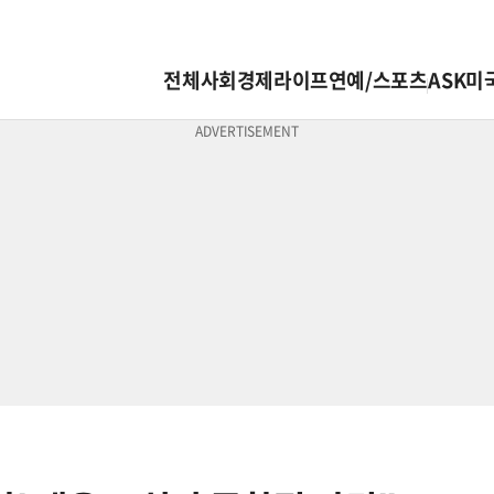
전체
사회
경제
라이프
연예/스포츠
ASK미