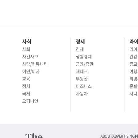
사회
경제
라
사회
경제
라이
사건사고
생활경제
건강
사람/커뮤니티
금융/증권
종교
이민/비자
재테크
여행 
교육
부동산
리빙
정치
비즈니스
문화 
국제
자동차
시니
오피니언
ABOUT
ADVERTISING
P