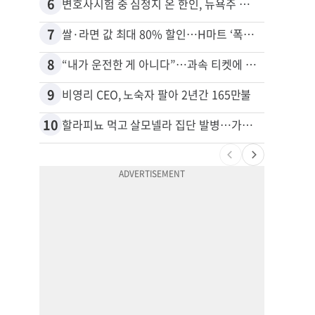
6
16
변호사시험 중 심정지 온 한인, 뉴욕주 제소
7
17
쌀·라면 값 최대 80% 할인…H마트 ‘폭탄 세일’
8
18
“내가 운전한 게 아니다”…과속 티켓에 오토파일럿 탓한 운전자
9
19
비영리 CEO, 노숙자 팔아 2년간 165만불
10
20
할라피뇨 먹고 살모넬라 집단 발병…가주 등 27개 주 확산