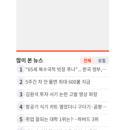
많이 본 뉴스
전체
로컬
1
11
"65세 복수국적 빗장 푸나"... 한국 정부, 연령 완화 전면 추진
2
12
5주간 차 안 몰면 최대 600불 지급
3
13
김원석 투자 사기 논란 고발 영상 파장
4
14
항공기 식기 카트 열었더니 구더기·곰팡이…LAX 기내식 업체 논란
5
15
취업 잘되는 대학 1위는?…하버드 3위