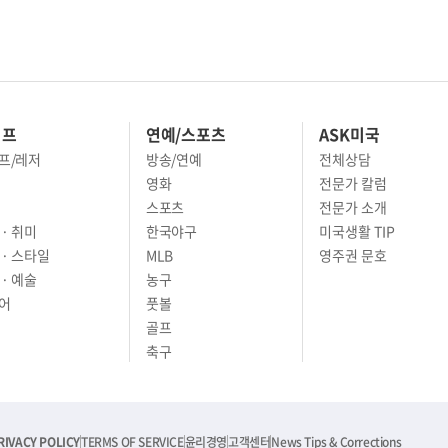
이프
연예/스포츠
ASK미국
프/레저
방송/연예
전체상담
영화
전문가 칼럼
스포츠
전문가 소개
· 취미
한국야구
미국생활 TIP
 · 스타일
MLB
영주권 문호
· 예술
농구
어
풋볼
골프
축구
RIVACY POLICY
TERMS OF SERVICE
윤리경영
고객센터
News Tips & Corrections