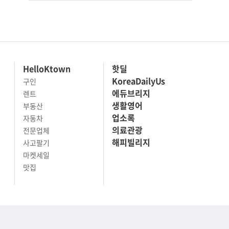
HelloKtown
핫딜
KoreaDailyUs
구인
에듀브리지
렌트
생활영어
부동산
업소록
자동차
의료관광
전문업체
해피빌리지
사고팔기
마켓세일
맛집