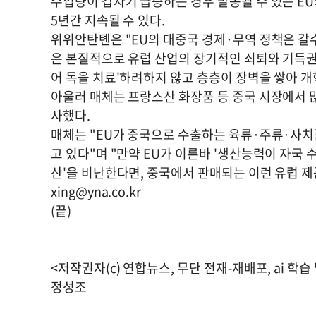
수입량이 갑자기 급증하는 경우 발동될 수 있는 EU
5년간 지속될 수 있다.
위위안탄톈은 "EU의 대중국 경제·무역 정책은 갈수
은 본질적으로 유럽 산업의 장기적인 쇠퇴와 기득권 
어 독을 치료'하려하지 않고 층층이 장벽을 쌓아 
아울러 매체는 프랑스산 화장품 등 중국 시장에서 많
사했다.
매체는 "EU가 중국으로 수출하는 육류·주류·사치
고 있다"며 "만약 EU가 이른바 '생산능력이 자국
산'을 비난한다면, 중국에서 판매되는 이런 유럽 제
xing@yna.co.kr
(끝)
<저작권자(c) 연합뉴스, 무단 전재-재배포, ai 학습
정성조