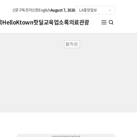
신문구독
전자신문
English
August 7, 2026
국
HelloKtown
핫딜
교육
업소록
의료관광