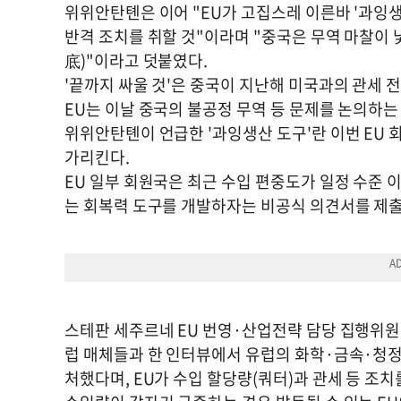
위위안탄톈은 이어 "EU가 고집스레 이른바 '과잉
반격 조치를 취할 것"이라며 "중국은 무역 마찰이
底)"이라고 덧붙였다.
'끝까지 싸울 것'은 중국이 지난해 미국과의 관세 
EU는 이날 중국의 불공정 무역 등 문제를 논의하는
위위안탄톈이 언급한 '과잉생산 도구'란 이번 EU 회의의
가리킨다.
EU 일부 회원국은 최근 수입 편중도가 일정 수준 
는 회복력 도구를 개발하자는 비공식 의견서를 제출
스테판 세주르네 EU 번영·산업전략 담당 집행위원은
럽 매체들과 한 인터뷰에서 유럽의 화학·금속·청정
처했다며, EU가 수입 할당량(쿼터)과 관세 등 조