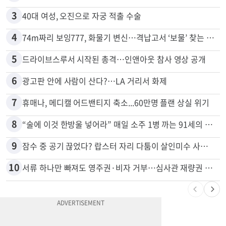
2
목회자 신분으로 HIV 감염 숨기고 미성년자와 성관계
3
40대 여성, 오진으로 자궁 적출 수술
4
74m짜리 보잉777, 화물기 변신…격납고서 ‘보물’ 찾는 인천공항
5
드라이브스루서 시작된 총격…인앤아웃 참사 영상 공개
6
광고판 안에 사람이 산다?…LA 거리서 화제
7
휴매나, 메디캘 어드밴티지 축소...60만명 플랜 상실 위기
8
“술에 이것 한방울 넣어라” 매일 소주 1병 까는 91세의 철칙
9
잠수 중 공기 끊었다? 랍스터 자리 다툼이 살인미수 사건으로
10
서류 하나만 빠져도 영주권·비자 거부…심사관 재량권 대폭 확대