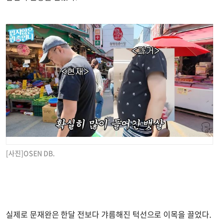
[사진]OSEN DB.
실제로 문재완은 한달 전보다 갸름해진 턱선으로 이목을 끌었다.