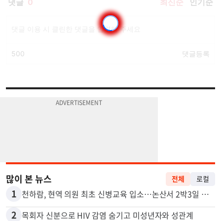
많이 본 뉴스
전체
로컬
1
천하람, 현역 의원 최초 신병교육 입소…논산서 2박3일 생활