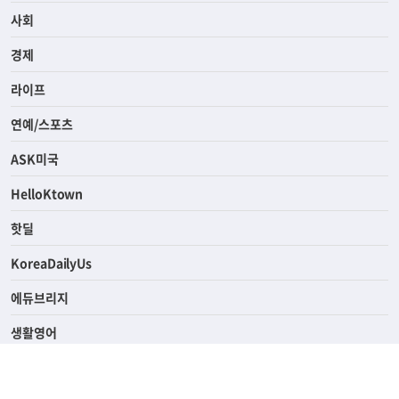
전체
사회
경제
라이프
연예/스포츠
ASK미국
HelloKtown
핫딜
KoreaDailyUs
에듀브리지
생활영어