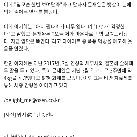
이에 "옆모습 한번 보여달라"라고 말하자 문재완은 뱃살이 눈에
띄게 줄어든 옆태를 뽐냈다.
이에 이지혜는 "아니 팔다리가 너무 얇다"며 "(PD가) 걱정한
다"고 말했고, 문재완은 "오늘 제가 마운자로 먹방 보여드리겠
다. 지금 입맛은 똑같다"라고 다이어트 중 폭풍 먹방을 예고해 웃
음을 안겼다.
한편 이지혜는 지난 2017년, 3살 연상의 세무사와 결혼해 슬하에
두 딸을 두고 있다. 특히 문재완은 지난 3월 위고비로 3주만에 약
4kg을 감량했다고 밝혀 화제를 모았다. 이후 그는 비만 치료제를
통해 체중 감량을 이어가고 있다.
/
delight_me@osen.co.kr
[사진] 밉지않은 관종언니
김나연(
delight_me@osen.co.kr
)