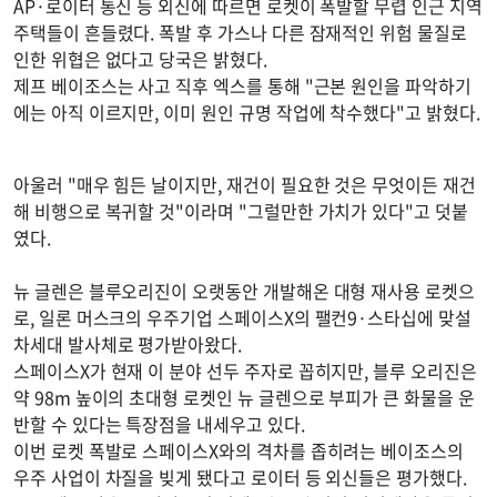
AP·로이터 통신 등 외신에 따르면 로켓이 폭발할 무렵 인근 지역
주택들이 흔들렸다. 폭발 후 가스나 다른 잠재적인 위험 물질로
인한 위협은 없다고 당국은 밝혔다.
제프 베이조스는 사고 직후 엑스를 통해 "근본 원인을 파악하기
에는 아직 이르지만, 이미 원인 규명 작업에 착수했다"고 밝혔다.
아울러 "매우 힘든 날이지만, 재건이 필요한 것은 무엇이든 재건
해 비행으로 복귀할 것"이라며 "그럴만한 가치가 있다"고 덧붙
였다.
뉴 글렌은 블루오리진이 오랫동안 개발해온 대형 재사용 로켓으
로, 일론 머스크의 우주기업 스페이스X의 팰컨9·스타십에 맞설
차세대 발사체로 평가받아왔다.
스페이스X가 현재 이 분야 선두 주자로 꼽히지만, 블루 오리진은
약 98m 높이의 초대형 로켓인 뉴 글렌으로 부피가 큰 화물을 운
반할 수 있다는 특장점을 내세우고 있다.
이번 로켓 폭발로 스페이스X와의 격차를 좁히려는 베이조스의
우주 사업이 차질을 빚게 됐다고 로이터 등 외신들은 평가했다.