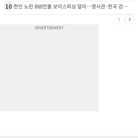
9
변호사시험 중 심정지 온 한인, 뉴욕주 제소
10
한인 노린 860만불 보이스피싱 덜미…영사관·한국 검찰 사칭