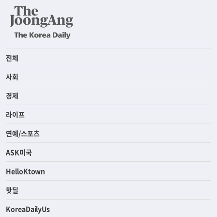
전체
사회
경제
라이프
연예/스포츠
ASK미국
HelloKtown
핫딜