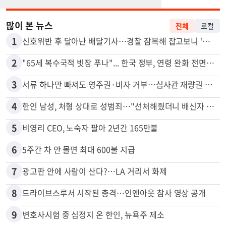
많이 본 뉴스
전체
로컬
1
신호위반 후 달아난 배달기사…경찰 잠복해 잡고보니 ‘반전’
2
"65세 복수국적 빗장 푸나"... 한국 정부, 연령 완화 전면 추진
3
서류 하나만 빠져도 영주권·비자 거부…심사관 재량권 대폭 확대
4
한인 남성, 처형 상대로 성범죄…"선처해줬더니 배신자 취급"
5
비영리 CEO, 노숙자 팔아 2년간 165만불
6
5주간 차 안 몰면 최대 600불 지급
7
광고판 안에 사람이 산다?…LA 거리서 화제
8
드라이브스루서 시작된 총격…인앤아웃 참사 영상 공개