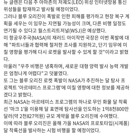
뉴 글렌은 다음 주 아마존의 저궤도(LEO) 위성 인터넷망용 통신
위성들을 탑재하고 발사될 예정이었다.
그러나 블루 오리진이 폭발로 인한 피해를 평가하고 현장 복구 계
획을 세우는 이 임무는 지연될 가능성이 크며, 다른 비행 일정도
연기될 수 있다고 월스트리트저널(WSJ)은 예상했다.
미 항공우주국(NASA)의 재러드 아이작먼 국장은 이번 폭발에 대
해 "파트너들과 협력해 철저한 조사를 지원하고, 단기 임무에 미
칠 영향을 평가해 다시 로켓을 발사할 수 있게 할 것"이라고 밝혔
다.
아울러 "우주 비행은 냉혹하며, 새로운 대형 양력 발사 능력 개발
은 엄청나게 어렵다"고 덧붙였다.
또 그는 블루 오리진 로켓 폭발이 NASA가 추진하는 달 탐사 프
로젝트 '아르테미스 프로그램'에 미칠 영향에 대한 정보를 제공하
겠다고 밝혔다.
최근 NASA는 아르테미스 프로그램의 하나로 무인 화물 달 착륙
선 '마크 1'을 이용해 달 표면에 탐사선을 인도하는 1억8천800만
달러(약 2천827억원) 규모 계약을 블루 오리진에 수여했다.
이에 따라 블루 오리진은 올해 가을 NASA의 프로토타입(시제품)
달 착륙선을 발사하는 시험 비행을 할 예정이었다.