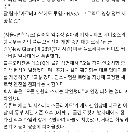
수"
달 탐사 '아르테미스'에도 투입…NASA "프로젝트 영향 정보 제
공할 것"
(서울=연합뉴스) 김승욱 임수정 김아람 기자 = 제프 베이조스의
항공우주 기업 블루 오리진이 개발 중인 대형 로켓 '뉴 글
렌'(New Glenn)이 28일(현지시간) 미국 플로리다주 케이프 커
내버럴 발사대에서 폭발했다.
블루오리진은 엑스(X)에 올린 성명에서 "오늘 정지 연소시험 중
이상 현상이 발생했다"며 "추가 사실이 확인되는 대로 업데이트
를 제공하겠다"고 밝혔다. 연소시험은 로켓을 지상에 고정한 채
로켓 엔진을 점화하는 시험이다.
회사 측은 "모든 인원의 소재는 확인됐다"며 인명 피해는 없다고
확인했다.
유튜브 채널 '나사스페이스플라이트'가 게시한 영상에 따르면 이
날 미 동부 시간 기준 오후 9시께 뉴 글렌 로켓이 발사대에서 점
화된 직후 화염과 함께 폭발하며 하늘로 치솟았고, 거대한 화염과
연기 기둥이 공중에 피어올랐다.