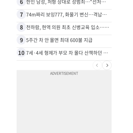
6
16
한인 남성, 처형 상대로 성범죄…"선처해줬더니 배신자 취급"
7
17
74m짜리 보잉777, 화물기 변신…격납고서 ‘보물’ 찾는 인천공항
8
18
천하람, 현역 의원 최초 신병교육 입소…논산서 2박3일 생활
김원석
9
19
5주간 차 안 몰면 최대 600불 지급
40대
10
20
7세·4세 형제가 부모 차 몰다 산책하던 여성 들이받아