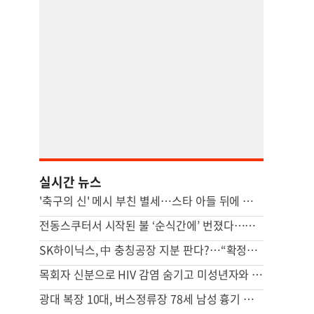
실시간 뉴스
'축구의 신' 메시 부친 별세…스타 아들 뒤에 선 조용한 조력자
전동스쿠터서 시작된 불 ‘순식간에’ 번졌다…차량·마을회관 덮쳐
SK하이닉스, 中 충칭공장 지분 판다?…“확정된 바는 없다”
목회자 신분으로 HIV 감염 숨기고 미성년자와 성관계
광대 복장 10대, 버스정류장 78세 남성 흉기 살해 혐의