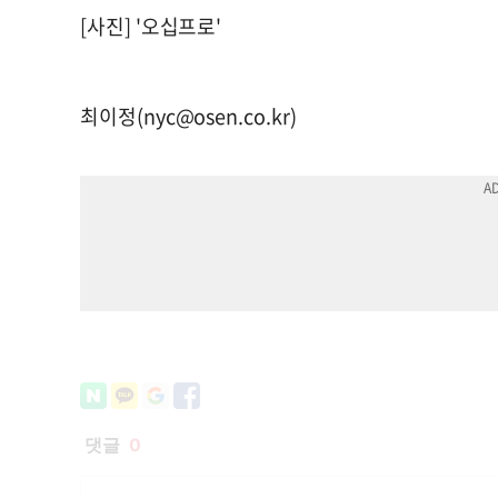
[사진] '오십프로'
최이정(
nyc@osen.co.kr
)