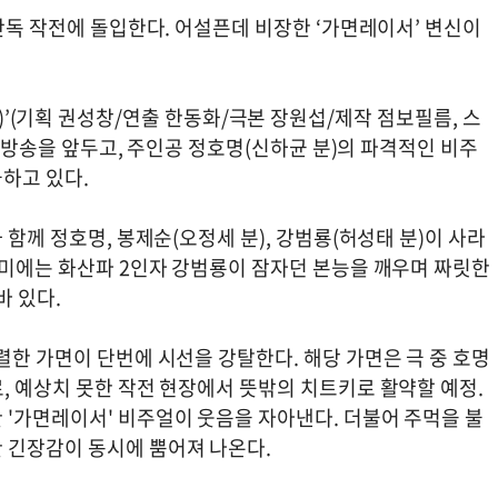
 단독 작전에 돌입한다. 어설픈데 비장한 ‘가면레이서’ 변신이
nals)’(기획 권성창/연출 한동화/극본 장원섭/제작 점보필름, 스
3회 방송을 앞두고, 주인공 정호명(신하균 분)의 파격적인 비주
하고 있다.
 함께 정호명, 봉제순(오정세 분), 강범룡(허성태 분)이 사라
말미에는 화산파 2인자 강범룡이 잠자던 본능을 깨우며 짜릿한
바 있다.
렬한 가면이 단번에 시선을 강탈한다. 해당 가면은 극 중 호명
, 예상치 못한 작전 현장에서 뜻밖의 치트키로 활약할 예정.
 '가면레이서' 비주얼이 웃음을 자아낸다. 더불어 주먹을 불
 긴장감이 동시에 뿜어져 나온다.