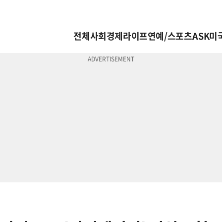
전체
사회
경제
라이프
연예/스포츠
ASK미