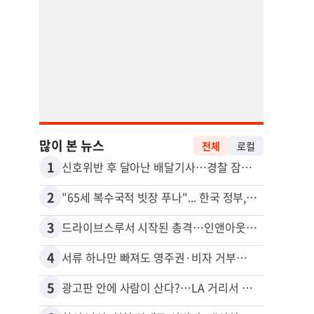
많이 본 뉴스
전체
로컬
1
11
신호위반 후 달아난 배달기사…경찰 잠복해 잡고보니 ‘반전’
2
12
"65세 복수국적 빗장 푸나"... 한국 정부, 연령 완화 전면 추진
3
13
드라이브스루서 시작된 총격…인앤아웃 참사 영상 공개
비영리
4
14
서류 하나만 빠져도 영주권·비자 거부…심사관 재량권 대폭 확대
포드 
5
15
광고판 안에 사람이 산다?…LA 거리서 화제