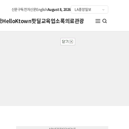
신문구독
전자신문
English
August 8, 2026
국
HelloKtown
핫딜
교육
업소록
의료관광