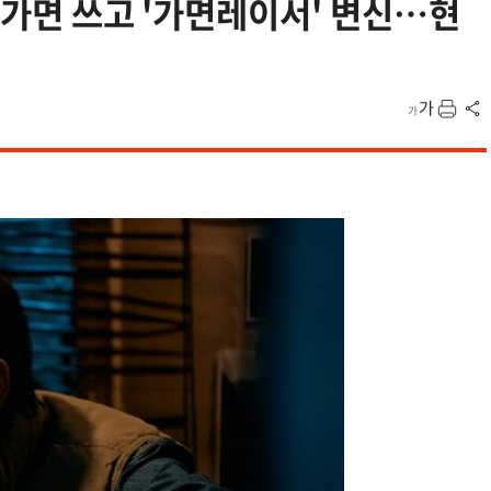
 가면 쓰고 '가면레이서' 변신…현