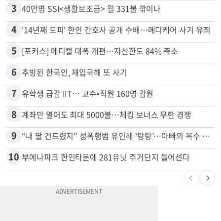
2
“로또, 이 번호 찍지 마라” 물리학자의 당첨금 높이는 비밀
3
40만명 SSI<생활보조금> 월 331불 깎이나
4
'14년째 도피' 한인 간호사 공개 수배…메디케어 사기 유죄
5
[포커스] 메디캘 대폭 개편…자산한도 84% 축소
6
추방된 한국인, 재입국해 또 사기
7
유학생 급감 IIT… 교수•직원 160명 감원
8
계좌만 열어도 최대 5000불…체킹 보너스 무한 경쟁
9
“내 딸 건드렸지” 성폭행범 유인해 ‘탕탕’…아빠의 복수 결말
10
부에나파크 한인타운에 281유닛 주거단지 들어선다