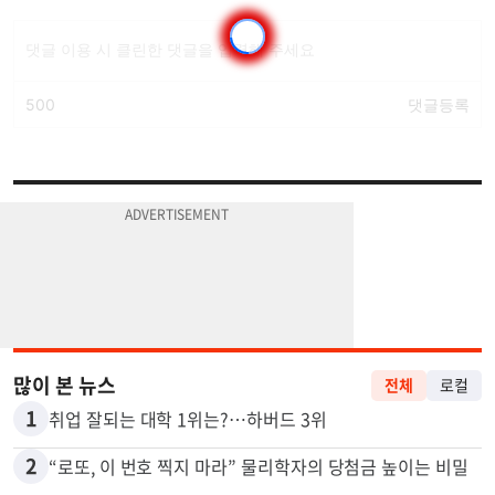
많이 본 뉴스
전체
로컬
1
취업 잘되는 대학 1위는?…하버드 3위