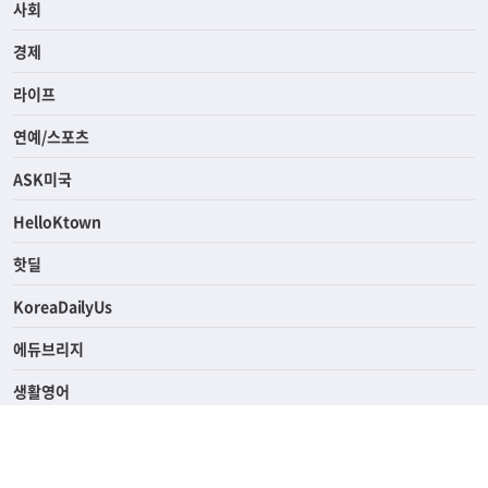
전체
사회
경제
라이프
연예/스포츠
ASK미국
HelloKtown
핫딜
KoreaDailyUs
에듀브리지
생활영어
업소록