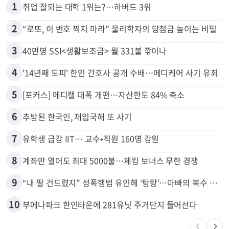
1
취업 잘되는 대학 1위는?…하버드 3위
2
“로또, 이 번호 찍지 마라” 물리학자의 당첨금 높이는 비밀
3
40만명 SSI<생활보조금> 월 331불 깎이나
4
'14년째 도피' 한인 간호사 공개 수배…메디케어 사기 유죄
5
[포커스] 메디캘 대폭 개편…자산한도 84% 축소
6
추방된 한국인, 재입국해 또 사기
7
유학생 급감 IIT… 교수•직원 160명 감원
8
계좌만 열어도 최대 5000불…체킹 보너스 무한 경쟁
9
“내 딸 건드렸지” 성폭행범 유인해 ‘탕탕’…아빠의 복수 결말
10
부에나파크 한인타운에 281유닛 주거단지 들어선다