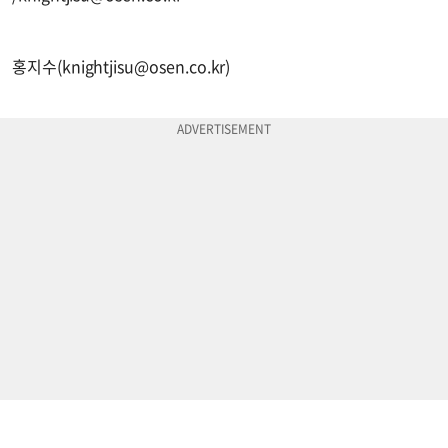
홍지수(
knightjisu@osen.co.kr
)