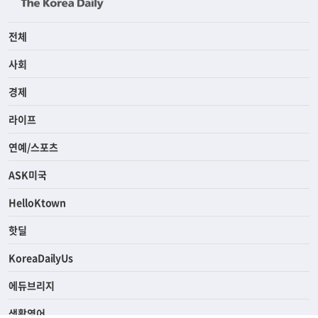
전체
사회
경제
라이프
연예/스포츠
ASK미국
HelloKtown
핫딜
KoreaDailyUs
에듀브리지
생활영어