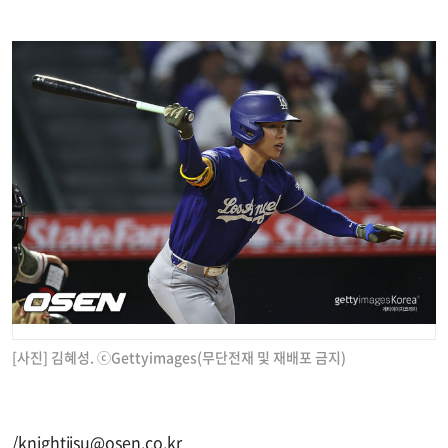
[사진] 김혜성. ⓒGettyimages(무단전재 및 재배포 금지)
/
knightjisu@osen.co.kr