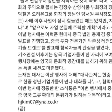
"올해 연말부터 생산을 시작하는 것이 목표"라며 "
화의 주역으로 꼽히는 김정수 삼양식품 부회장의 
담철곤 오리온그룹 회장의 장남인 담서원 부사장도 
드) 사태 이후 사업이 잠시 힘들었던 때도 있지만,
다"며 "앞으로도 사업 본질에 주력할 계획"이라고
이날 행사에는 이혁준 현대차 중국 법인 총재 겸 중
발표를 진행했고, 중국 투자 전문가인 박준성 레전드
기술 트렌드'를 발표해 참석자들의 관심을 받았다.
기조연설 이후에는 양국 기업가들이 한 자리에 모여
행사장에는 양국의 문화적 공감대를 넓히기 위해 관
는 특별 세션도 마련됐다.
노재헌 대사는 이날 행사에 대해 "대사관저는 한중
로 한중 청년 기업가들이 만나 대화를 나누고, 협력
이번 행사에 정통한 한 소식통은 "이번 행사에서 
중 양국 교류 확대의 분위기가 읽히는 대목"이라고
hjkim07@yna.co.kr
(끝)