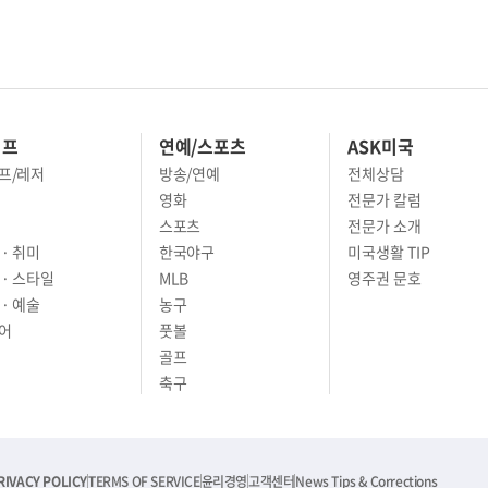
이프
연예/스포츠
ASK미국
프/레저
방송/연예
전체상담
영화
전문가 칼럼
스포츠
전문가 소개
· 취미
한국야구
미국생활 TIP
 · 스타일
MLB
영주권 문호
· 예술
농구
어
풋볼
골프
축구