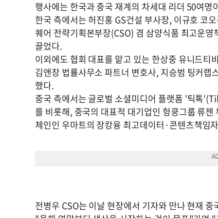
행사에는 한국과 중국 재계의 차세대 리더 50여명
한국 측에서는 허진홍 GS건설 부사장, 이규호 코
퀘어 전략기획본부장(CSO) 겸 삼양식품 최고운영책
끌었다.
이외에도 협회 대표를 맡고 있는 한상중 유니드티비플
김앤장 법률사무소 파트너 변호사, 지승범 팅커랩스 
했다.
중국 측에서는 글로벌 소셜미디어 플랫폼 '틱톡'(T
를 비롯해, 중국의 대표적 대기업인 헝쿵그룹 류젠
체인인 우마트의 장캉융 최고데이터·콘텐츠책임자(C
전병우 CSO는 이날 현장에서 기자와 만나 현재 