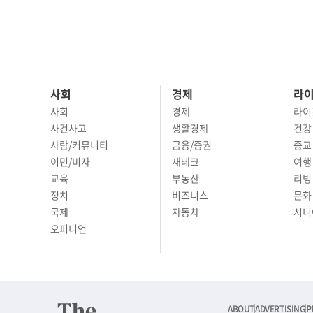
사회
경제
라
사회
경제
라이
사건사고
생활경제
건강
사람/커뮤니티
금융/증권
종교
이민/비자
재테크
여행 
교육
부동산
리빙
정치
비즈니스
문화 
국제
자동차
시니
오피니언