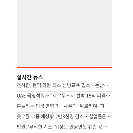
실시간 뉴스
천하람, 현역 의원 최초 신병교육 입소…논산서 2박3일 생활
UAE 국영석유사 "호르무즈서 선박 15척 피격…이번주에도 3척"
흔들리는 미국 영향력…사우디·튀르키예·파키스탄 안보 손잡았다(종합)
美 7월 고용 예상밖 2만3천명 감소…실업률은 4.1%로 떨어져(종합)
법원, '무리한 기소' 워싱턴 인공연못 훼손 용의자 공소기각