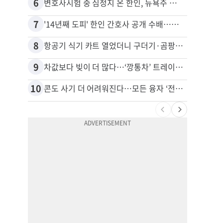
6
16
변호사시험 중 심정지 온 한인, 뉴욕주 제소
7
17
'14년째 도피' 한인 간호사 공개 수배…메디케어 사기 유죄
8
18
항공기 식기 카트 열었더니 구더기·곰팡이…LAX 기내식 업체 논란
9
19
차값보다 빚이 더 많다…‘깡통차’ 트레이드인 급증
비영리
10
20
콘도 사기 더 어려워진다…모든 융자 ‘전체 심사’