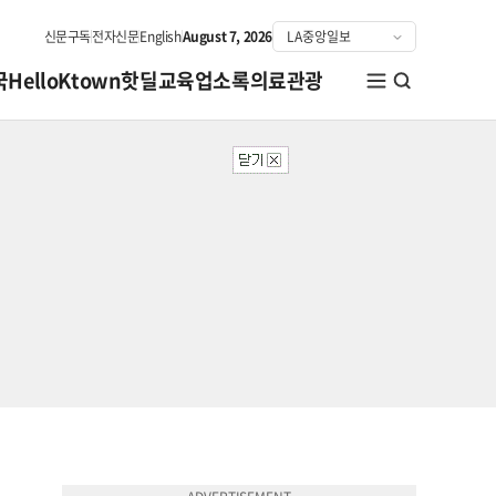
신문구독
전자신문
English
August 7, 2026
국
HelloKtown
핫딜
교육
업소록
의료관광