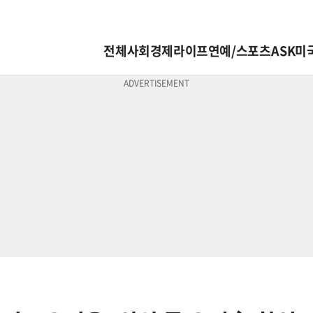
전체
사회
경제
라이프
연예/스포츠
ASK미