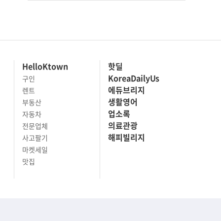
HelloKtown
핫딜
KoreaDailyUs
구인
에듀브리지
렌트
생활영어
부동산
업소록
자동차
의료관광
전문업체
해피빌리지
사고팔기
마켓세일
맛집