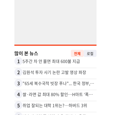
많이 본 뉴스
전체
로컬
1
11
5주간 차 안 몰면 최대 600불 지급
2
12
김원석 투자 사기 논란 고발 영상 파장
3
13
"65세 복수국적 빗장 푸나"... 한국 정부, 연령 완화 전면 추진
4
14
쌀·라면 값 최대 80% 할인…H마트 ‘폭탄 세일’
5
15
취업 잘되는 대학 1위는?…하버드 3위