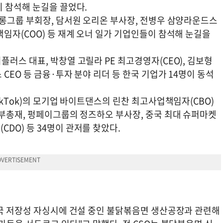
이 참석해 눈길을 끌었다.
오롱그룹 부회장, 담서원 오리온 부사장, 전병우 삼양라운드스
임자(COO) 등 재계 오너 일가 기업인들이 참석해 눈길을
러스 대표, 박창열 고릴라 PE 최고경영자(CEO), 김보형
CEO 등 금융·투자 분야 리더 등 한국 기업가 14명이 동석
ikTok)의 모기업 바이트댄스의 린찬 최고사업책임자(CBO)
 부총재, 펑페이그룹의 정즈하오 부사장, 중국 최대 슈퍼마켓
DO) 등 34명이 관저를 찾았다.
중국 저장성 자싱시에 건설 중인 불닭볶음면 생산공장과 관련해