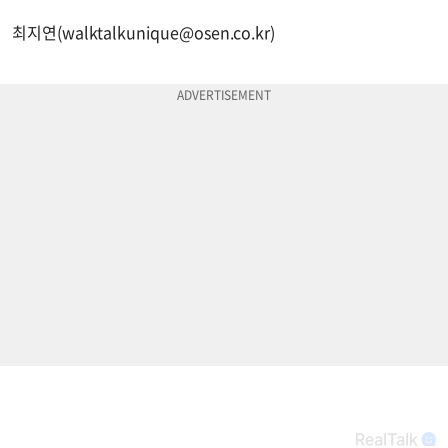
최지연(
walktalkunique@osen.co.kr
)