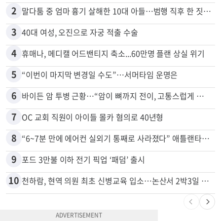
2
말다툼 중 엄마 흉기 살해한 10대 아들…범행 직후 한 짓 충격
3
40대 여성, 오진으로 자궁 적출 수술
4
휴매나, 메디캘 어드밴티지 축소...60만명 플랜 상실 위기
5
“이번이 마지막 변경일 수도”…서머타임 운명은
6
바이든 암 투병 근황…“암이 뼈까지 전이, 고통스럽게 투병 중”
7
OC 교회 직원이 아이들 몰카 혐의로 40년형
8
“6~7분 만에 에어컨 실외기 통째로 사라졌다” 애틀랜타서 실외기 도난 급증
9
포드 3만불 이하 전기 픽업 ‘패덤’ 출시
10
천하람, 현역 의원 최초 신병교육 입소…논산서 2박3일 생활