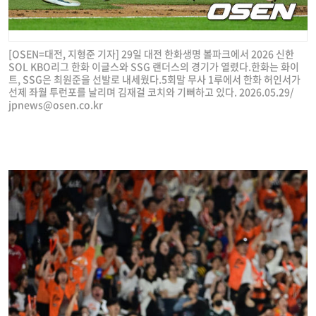
[OSEN=대전, 지형준 기자] 29일 대전 한화생명 볼파크에서 2026 신한
SOL KBO리그 한화 이글스와 SSG 랜더스의 경기가 열렸다.한화는 화이
트, SSG은 최원준을 선발로 내세웠다.5회말 무사 1루에서 한화 허인서가
선제 좌월 투런포를 날리며 김재걸 코치와 기뻐하고 있다. 2026.05.29/
jpnews@osen.co.kr