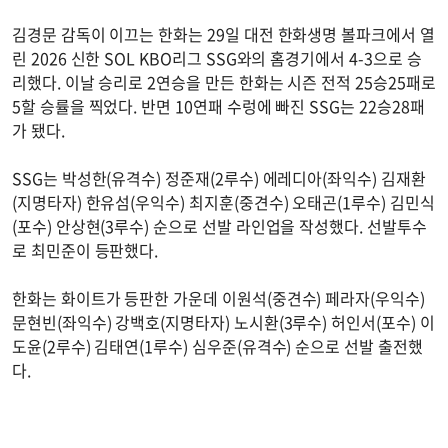
김경문 감독이 이끄는 한화는 29일 대전 한화생명 볼파크에서 열
린 2026 신한 SOL KBO리그 SSG와의 홈경기에서 4-3으로 승
리했다. 이날 승리로 2연승을 만든 한화는 시즌 전적 25승25패로
5할 승률을 찍었다. 반면 10연패 수렁에 빠진 SSG는 22승28패
가 됐다.
SSG는 박성한(유격수) 정준재(2루수) 에레디아(좌익수) 김재환
(지명타자) 한유섬(우익수) 최지훈(중견수) 오태곤(1루수) 김민식
(포수) 안상현(3루수) 순으로 선발 라인업을 작성했다. 선발투수
로 최민준이 등판했다.
한화는 화이트가 등판한 가운데 이원석(중견수) 페라자(우익수)
문현빈(좌익수) 강백호(지명타자) 노시환(3루수) 허인서(포수) 이
도윤(2루수) 김태연(1루수) 심우준(유격수) 순으로 선발 출전했
다.