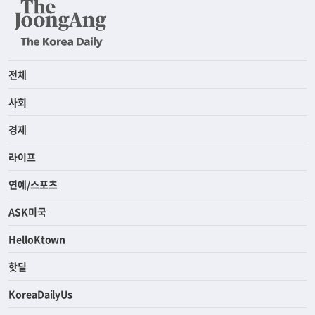
전체
사회
경제
라이프
연예/스포츠
ASK미국
HelloKtown
핫딜