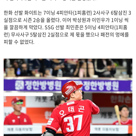
한화 선발 화이트는 7이닝 4피안타(1피홈런) 2사사구 6탈삼진 3
실점으로 시즌 2승을 올렸다. 이어 박상원과 이민우가 1이닝 씩
을 깔끔하게 막았다. SSG 선발 최민준은 5이닝 4피안타(1피홈
런) 무사사구 5탈삼진 2실점으로 제 몫을 했으나 패전의 멍에를
피할 수 없었다.