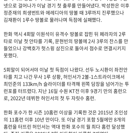
넷으로 걸어나가 이날 경기 첫 출루를 만들어냈다. 박성한은 이후
정준재의 희생번트와 에레디아의 땅볼 때 3루까지 진루했으나
김재환이 1루수 땅볼로 물러나며 득점에 실패했다.
한화 역시 4회말 이원석이 유격수 땅볼로 잡힌 뒤 페라자의 2루
타로 이날 첫 안타를 기록, 문현빈의 땅볼에 2사 3루의 찬스를 만
들었으나 강백호가 헛스윙 삼진으로 돌아서 점수로 연결시키지
못했다.
5회말이 되어서야 이날 첫 득점이 나왔다. 선두 노시환이 좌전안
타를 치고 나간 무사 1루 상황, 허인서가 2볼-1스트라이크에서
최민준의 133km/h 슬라이더를 타격해 왼쪽 담장을 넘어가는 투
런포를 터뜨렸다. 지난 16일 수원 KT전 이후 9경기 만의 홈런으
로, 2022년 데뷔한 허인서의 첫 두 자릿수 홈런.
한화 포수가 한 시즌 10홈런 이상을 기록한 것은 2015년 조인성
의 11홈런 이후 10년 만이다. 또 이날 경기 포함 5월에만 8개의
홈런을 터뜨린 허인서는 역대 한화 포수의 월 최다 홈런 달성했