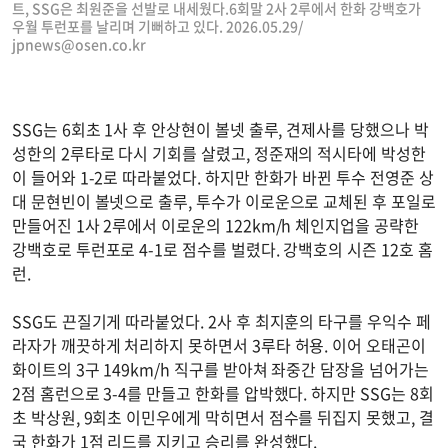
트, SSG은 최원준을 선발로 내세웠다.6회말 2사 2루에서 한화 강백호가
우월 투런포를 날리며 기뻐하고 있다. 2026.05.29/
jpnews@osen.co.kr
SSG는 6회초 1사 후 안상현이 볼넷 출루, 견제사를 당했으나 박
성한의 2루타로 다시 기회를 살렸고, 정준재의 적시타에 박성한
이 들어와 1-2로 따라붙었다. 하지만 한화가 바뀐 투수 전영준 상
대 문현빈이 볼넷으로 출루, 투수가 이로운으로 교체된 후 포일로
만들어진 1사 2루에서 이로운의 122km/h 체인지업을 공략한
강백호로 투런포로 4-1로 점수를 벌렸다. 강백호의 시즌 12호 홈
런.
SSG도 끈질기게 따라붙었다. 2사 후 최지훈의 타구를 우익수 페
라자가 깨끗하게 처리하지 못하면서 3루타 허용. 이어 오태곤이
화이트의 3구 149km/h 직구를 받아쳐 좌중간 담장을 넘어가는
2점 홈런으로 3-4를 만들고 한화를 압박했다. 하지만 SSG는 8회
초 박상원, 9회초 이민우에게 막히면서 점수를 뒤집지 못했고, 결
국 한화가 1점 리드를 지키고 승리를 완성했다.