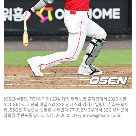
[OSEN=대전, 지형준 기자] 29일 대전 한화생명 볼파크에서 2026 신한
SOL KBO리그 한화 이글스와 SSG 랜더스의 경기가 열렸다.한화는 화이
트, SSG은 최원준을 선발로 내세웠다.7회초 2사 3루에서 SSG 오태곤이
좌중월 투런포를 날리고 있다. 2026.05.29/
jpnews@osen.co.kr