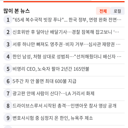
많이 본 뉴스
전체
로컬
1
"65세 복수국적 빗장 푸나"... 한국 정부, 연령 완화 전면 추진
2
신호위반 후 달아난 배달기사…경찰 잠복해 잡고보니 ‘반전’
3
서류 하나만 빠져도 영주권·비자 거부…심사관 재량권 대폭 확대
4
한인 남성, 처형 상대로 성범죄…"선처해줬더니 배신자 취급"
5
비영리 CEO, 노숙자 팔아 2년간 165만불
6
5주간 차 안 몰면 최대 600불 지급
7
광고판 안에 사람이 산다?…LA 거리서 화제
8
드라이브스루서 시작된 총격…인앤아웃 참사 영상 공개