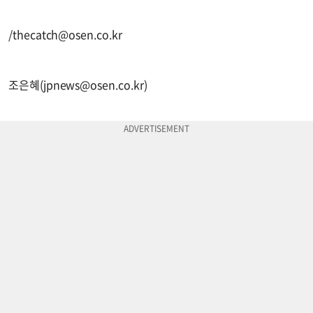
/
thecatch@osen.co.kr
조은혜(
jpnews@osen.co.kr
)