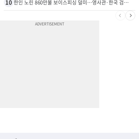
9
변호사시험 중 심정지 온 한인, 뉴욕주 제소
10
한인 노린 860만불 보이스피싱 덜미…영사관·한국 검찰 사칭