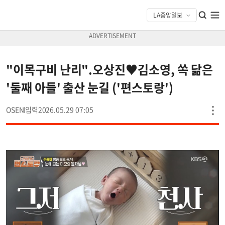
"이목구비 난리".오상진♥김소영, 쏙 닮은
'둘째 아들' 출산 눈길 ('편스토랑')
OSEN
2026.05.29 07:05