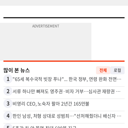
많이 본 뉴스
전체
로컬
1
"65세 복수국적 빗장 푸나"... 한국 정부, 연령 완화 전면 추진
2
서류 하나만 빠져도 영주권·비자 거부…심사관 재량권 대폭 확대
3
비영리 CEO, 노숙자 팔아 2년간 165만불
4
한인 남성, 처형 상대로 성범죄…"선처해줬더니 배신자 취급"
5
5주간 차 안 몰면 최대 600불 지급