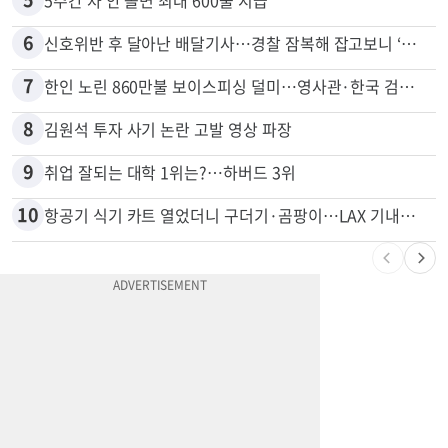
6
신호위반 후 달아난 배달기사…경찰 잠복해 잡고보니 ‘반전’
7
한인 노린 860만불 보이스피싱 덜미…영사관·한국 검찰 사칭
8
김원석 투자 사기 논란 고발 영상 파장
9
취업 잘되는 대학 1위는?…하버드 3위
10
항공기 식기 카트 열었더니 구더기·곰팡이…LAX 기내식 업체 논란