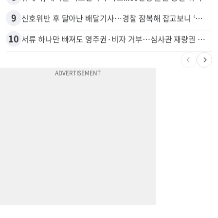
8
휴매나, 메디캘 어드밴티지 축소...60만명 플랜 상실 위기
9
신호위반 후 달아난 배달기사…경찰 잠복해 잡고보니 ‘반전’
10
서류 하나만 빠져도 영주권·비자 거부…심사관 재량권 대폭 확대