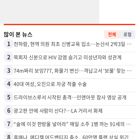
많이 본 뉴스
전체
로컬
1
천하람, 현역 의원 최초 신병교육 입소…논산서 2박3일 생활
2
목회자 신분으로 HIV 감염 숨기고 미성년자와 성관계
3
74m짜리 보잉777, 화물기 변신…격납고서 ‘보물’ 찾는 인천공항
4
40대 여성, 오진으로 자궁 적출 수술
5
드라이브스루서 시작된 총격…인앤아웃 참사 영상 공개
6
광고판 안에 사람이 산다?…LA 거리서 화제
7
“술에 이것 한방울 넣어라” 매일 소주 1병 까는 91세의 철칙