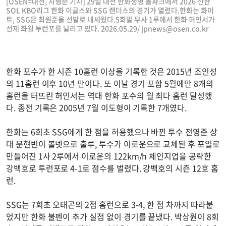
[OSEN=대전, 지형준 기자] 29일 대전 한화생명 볼파크에서 2026 신한
SOL KBO리그 한화 이글스와 SSG 랜더스의 경기가 열렸다.한화는 화이
트, SSG은 최원준을 선발로 내세웠다.5회말 무사 1루에서 한화 허인서가
선제 좌월 투런포를 날리고 있다. 2026.05.29/
jpnews@osen.co.kr
한화 포수가 한 시즌 10홈런 이상을 기록한 것은 2015년 조인성
의 11홈런 이후 10년 만이다. 또 이날 경기 포함 5월에만 8개의
홈런을 터뜨린 허인서는 역대 한화 포수의 월 최다 홈런 달성했
다. 종전 기록은 2005년 7월 이도형이 기록한 7개였다.
한화는 6회초 SSG에게 한 점을 허용했으나 바뀐 투수 전영준 상
대 문현빈이 볼넷으로 출루, 투수가 이로운으로 교체된 후 포일로
만들어진 1사 2루에서 이로운의 122km/h 체인지업을 공략한
강백호로 투런포로 4-1로 점수를 벌렸다. 강백호의 시즌 12호 홈
런.
SSG는 7회초 오태곤의 2점 홈런으로 3-4, 한 점 차까지 따라붙
었지만 한화 불펜이 추가 실점 없이 경기를 끝냈다. 박상원이 8회