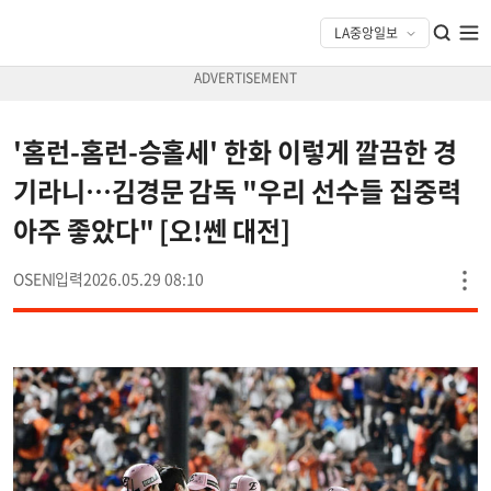
'홈런-홈런-승홀세' 한화 이렇게 깔끔한 경
기라니…김경문 감독 "우리 선수들 집중력
아주 좋았다" [오!쎈 대전]
OSEN
2026.05.29 08:10