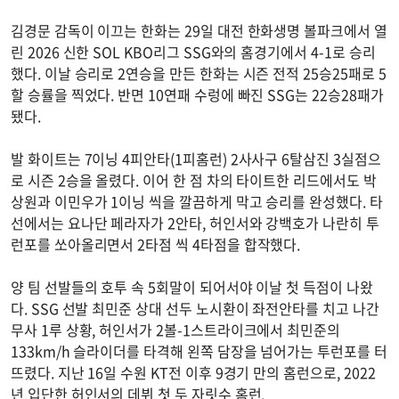
김경문 감독이 이끄는 한화는 29일 대전 한화생명 볼파크에서 열
린 2026 신한 SOL KBO리그 SSG와의 홈경기에서 4-1로 승리
했다. 이날 승리로 2연승을 만든 한화는 시즌 전적 25승25패로 5
할 승률을 찍었다. 반면 10연패 수렁에 빠진 SSG는 22승28패가
됐다.
발 화이트는 7이닝 4피안타(1피홈런) 2사사구 6탈삼진 3실점으
로 시즌 2승을 올렸다. 이어 한 점 차의 타이트한 리드에서도 박
상원과 이민우가 1이닝 씩을 깔끔하게 막고 승리를 완성했다. 타
선에서는 요나단 페라자가 2안타, 허인서와 강백호가 나란히 투
런포를 쏘아올리면서 2타점 씩 4타점을 합작했다.
양 팀 선발들의 호투 속 5회말이 되어서야 이날 첫 득점이 나왔
다. SSG 선발 최민준 상대 선두 노시환이 좌전안타를 치고 나간
무사 1루 상황, 허인서가 2볼-1스트라이크에서 최민준의
133km/h 슬라이더를 타격해 왼쪽 담장을 넘어가는 투런포를 터
뜨렸다. 지난 16일 수원 KT전 이후 9경기 만의 홈런으로, 2022
년 입단한 허인서의 데뷔 첫 두 자릿수 홈런.