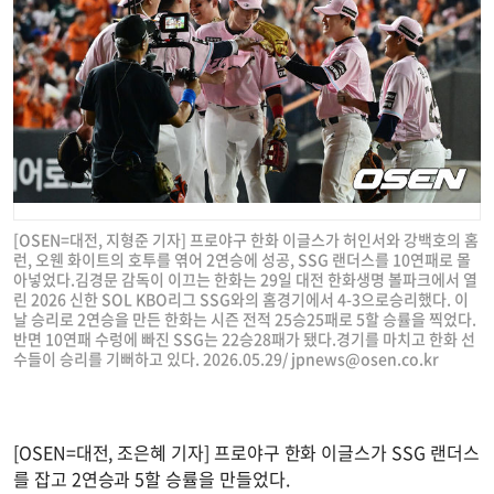
[OSEN=대전, 지형준 기자] 프로야구 한화 이글스가 허인서와 강백호의 홈
런, 오웬 화이트의 호투를 엮어 2연승에 성공, SSG 랜더스를 10연패로 몰
아넣었다.김경문 감독이 이끄는 한화는 29일 대전 한화생명 볼파크에서 열
린 2026 신한 SOL KBO리그 SSG와의 홈경기에서 4-3으로승리했다. 이
날 승리로 2연승을 만든 한화는 시즌 전적 25승25패로 5할 승률을 찍었다.
반면 10연패 수렁에 빠진 SSG는 22승28패가 됐다.경기를 마치고 한화 선
수들이 승리를 기뻐하고 있다. 2026.05.29/
jpnews@osen.co.kr
[OSEN=대전, 조은혜 기자] 프로야구 한화 이글스가 SSG 랜더스
를 잡고 2연승과 5할 승률을 만들었다.