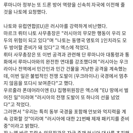
루마니아 정부는 또 드론 방어 역량을 신속히 자국에 이전해 줄
것을 나토에 요청했다.
나토와 유럽연합(EU)은 러시아를 강력하게 비난했다.
마르크 뤼터 나토 사무총장은 "러시아의 무모한 행동이 우리 모
두의 위험이 되고 있다"며 "나토는 동맹국 영토의 1인치라도 모
두 방어할 준비가 돼 있다"고 엑스에 적었다.
뤼터 사무총장은 또 이번 공격과 관련해 단 루마니아 대통령과 통
화에서 루마니아와의 완전한 연대를 강조했다며 "러시아는 우크
라이나 전역에서 민간인과 민간 건물을 겨냥한 공격을 계속했는
데, 이번 일은 불법적인 전쟁 도발이 (우크라이나) 국경에서 멈추
지 않음을 또다시 보여준다"고 했다.
우르줄라 폰데어라이엔 EU 집행위원장은 엑스에 "EU 땅에서 벌
어진 일"이라며 "러시아의 전쟁 도발이 또 하나의 선을 넘었
다"고 적었다.
그러면서 "우리는 특히 동부 국경을 포함해 안보와 억지력을 계
속 강화할 것"이라며 "러시아에 대한 21번째 제재 패키지를 준비
중"이라고 밝혔다.
장 노엘 바로 프랑스 외무장관은 자국 주재 러시아 대사를 초치해