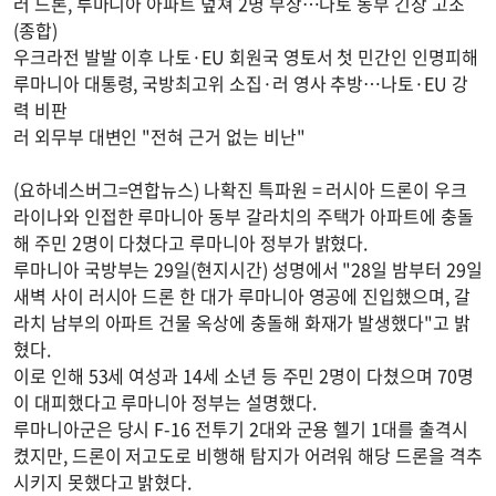
러 드론, 루마니아 아파트 덮쳐 2명 부상…나토 동부 긴장 고조
(종합)
우크라전 발발 이후 나토·EU 회원국 영토서 첫 민간인 인명피해
루마니아 대통령, 국방최고위 소집·러 영사 추방…나토·EU 강
력 비판
러 외무부 대변인 "전혀 근거 없는 비난"
(요하네스버그=연합뉴스) 나확진 특파원 = 러시아 드론이 우크
라이나와 인접한 루마니아 동부 갈라치의 주택가 아파트에 충돌
해 주민 2명이 다쳤다고 루마니아 정부가 밝혔다.
루마니아 국방부는 29일(현지시간) 성명에서 "28일 밤부터 29일
새벽 사이 러시아 드론 한 대가 루마니아 영공에 진입했으며, 갈
라치 남부의 아파트 건물 옥상에 충돌해 화재가 발생했다"고 밝
혔다.
이로 인해 53세 여성과 14세 소년 등 주민 2명이 다쳤으며 70명
이 대피했다고 루마니아 정부는 설명했다.
루마니아군은 당시 F-16 전투기 2대와 군용 헬기 1대를 출격시
켰지만, 드론이 저고도로 비행해 탐지가 어려워 해당 드론을 격추
시키지 못했다고 밝혔다.