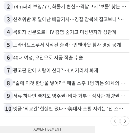
1
천하람, 현역 의원 최초 신병교육 입소…논산서 2박3일 생활
2
74m짜리 보잉777, 화물기 변신…격납고서 ‘보물’ 찾는 인천공항
3
신호위반 후 달아난 배달기사…경찰 잠복해 잡고보니 ‘반전’
4
목회자 신분으로 HIV 감염 숨기고 미성년자와 성관계
5
드라이브스루서 시작된 총격…인앤아웃 참사 영상 공개
6
40대 여성, 오진으로 자궁 적출 수술
7
광고판 안에 사람이 산다?…LA 거리서 화제
8
“술에 이것 한방울 넣어라” 매일 소주 1병 까는 91세의 철칙
9
서류 하나만 빠져도 영주권·비자 거부…심사관 재량권 대폭 확대
10
넷플 ‘외교관’ 현실판 떴다…美대사 스틸 지키는 ‘신 스틸러’