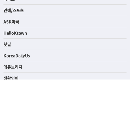
경제
라이프
연예/스포츠
ASK미국
HelloKtown
핫딜
KoreaDailyUs
에듀브리지
생활영어
업소록
의료관광
해피빌리지