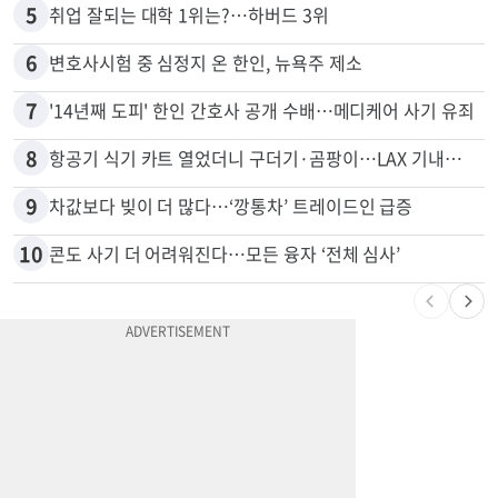
4
쌀·라면 값 최대 80% 할인…H마트 ‘폭탄 세일’
5
취업 잘되는 대학 1위는?…하버드 3위
6
변호사시험 중 심정지 온 한인, 뉴욕주 제소
7
'14년째 도피' 한인 간호사 공개 수배…메디케어 사기 유죄
8
항공기 식기 카트 열었더니 구더기·곰팡이…LAX 기내식 업체 논란
9
차값보다 빚이 더 많다…‘깡통차’ 트레이드인 급증
10
콘도 사기 더 어려워진다…모든 융자 ‘전체 심사’