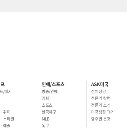
이프
연예/스포츠
ASK미국
프/레저
방송/연예
전체상담
영화
전문가 칼럼
스포츠
전문가 소개
· 취미
한국야구
미국생활 TIP