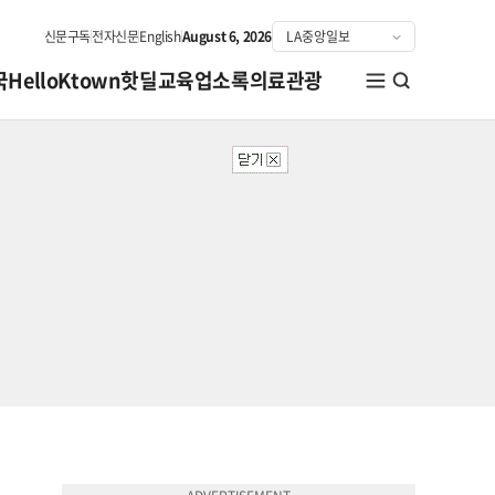
신문구독
전자신문
English
August 6, 2026
국
HelloKtown
핫딜
교육
업소록
의료관광