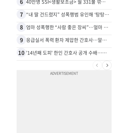
6
16
40만명 SSI<생활보조금> 월 331불 깎이나
7
17
“내 딸 건드렸지” 성폭행범 유인해 ‘탕탕’…아빠의 복수 결말
8
18
엄마 성폭행한 “사람 좋은 장씨”…얼마 뒤 딸 배도 불러왔다
유학생
9
19
응급실서 폭력 환자 제압한 간호사…알고 보니
추방된
10
20
'14년째 도피' 한인 간호사 공개 수배…메디케어 사기 유죄