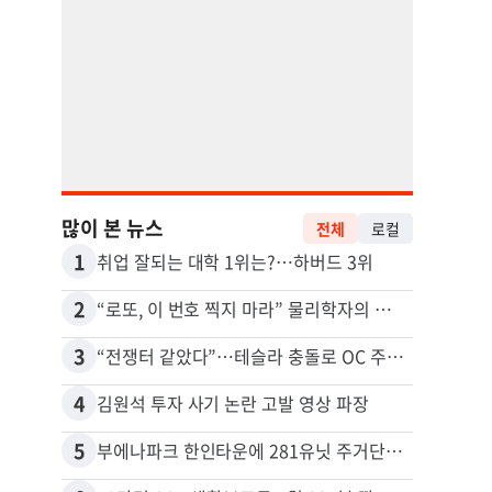
많이 본 뉴스
전체
로컬
1
11
취업 잘되는 대학 1위는?…하버드 3위
5주간
2
12
“로또, 이 번호 찍지 마라” 물리학자의 당첨금 높이는 비밀
3
13
“전쟁터 같았다”…테슬라 충돌로 OC 주택 4채 파손
4
14
김원석 투자 사기 논란 고발 영상 파장
5
15
부에나파크 한인타운에 281유닛 주거단지 들어선다