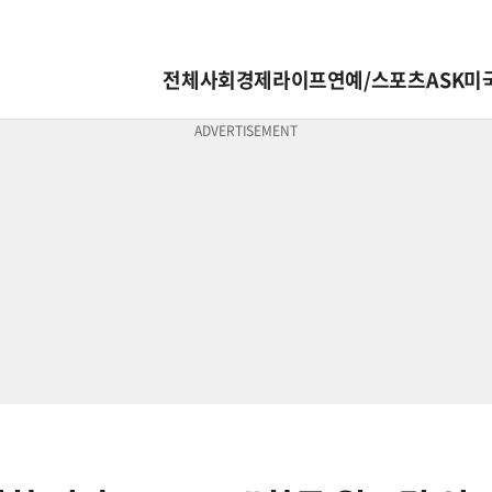
전체
사회
경제
라이프
연예/스포츠
ASK미