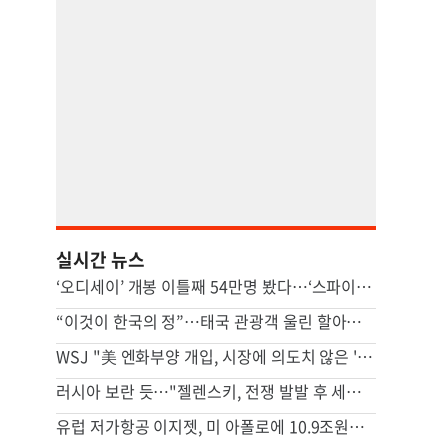
실시간 뉴스
‘오디세이’ 개봉 이틀째 54만명 봤다…‘스파이더맨 4’ 꺾고 1위
“이것이 한국의 정”…태국 관광객 울린 할아버지 사연, 뭐길래
WSJ "美 엔화부양 개입, 시장에 의도치 않은 '유동성' 부작용"
러시아 보란 듯…"젤렌스키, 전쟁 발발 후 세르비아 첫 방문"
유럽 저가항공 이지젯, 미 아폴로에 10.9조원에 팔린다