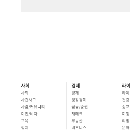
사회
경제
라
사회
경제
라이
사건사고
생활경제
건강
사람/커뮤니티
금융/증권
종교
이민/비자
재테크
여행 