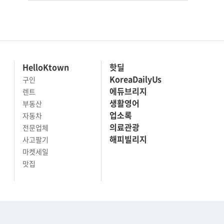
HelloKtown
핫딜
KoreaDailyUs
구인
에듀브리지
렌트
생활영어
부동산
업소록
자동차
의료관광
전문업체
해피빌리지
사고팔기
마켓세일
맛집