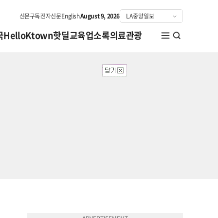
신문구독
전자신문
English
August 9, 2026
국
HelloKtown
핫딜
교육
업소록
의료관광