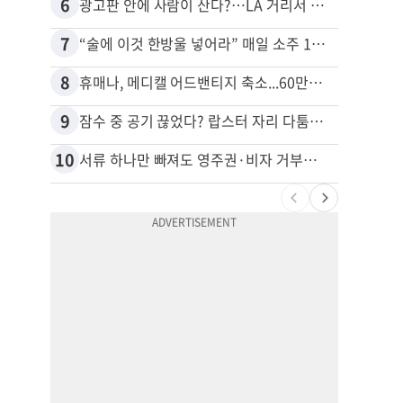
6
16
광고판 안에 사람이 산다?…LA 거리서 화제
7
17
“술에 이것 한방울 넣어라” 매일 소주 1병 까는 91세의 철칙
8
18
휴매나, 메디캘 어드밴티지 축소...60만명 플랜 상실 위기
9
19
잠수 중 공기 끊었다? 랍스터 자리 다툼이 살인미수 사건으로
10
20
서류 하나만 빠져도 영주권·비자 거부…심사관 재량권 대폭 확대