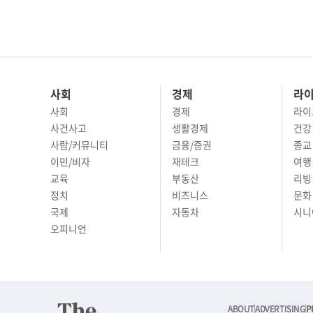
사회
경제
라
사회
경제
라이
사건사고
생활경제
건강
사람/커뮤니티
금융/증권
종교
이민/비자
재테크
여행 
교육
부동산
리빙
정치
비즈니스
문화 
국제
자동차
시니
오피니언
ABOUT
ADVERTISING
P