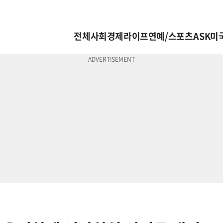
전체
사회
경제
라이프
연예/스포츠
ASK미