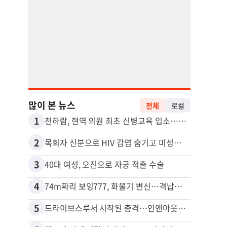
많이 본 뉴스
전체
로컬
1
11
천하람, 현역 의원 최초 신병교육 입소…논산서 2박3일 생활
2
12
목회자 신분으로 HIV 감염 숨기고 미성년자와 성관계
포드 
3
13
40대 여성, 오진으로 자궁 적출 수술
4
14
74m짜리 보잉777, 화물기 변신…격납고서 ‘보물’ 찾는 인천공항
5
15
드라이브스루서 시작된 총격…인앤아웃 참사 영상 공개