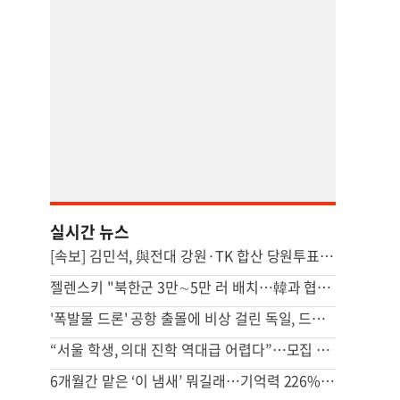
실시간 뉴스
[속보] 김민석, 與전대 강원·TK 합산 당원투표서 승리
젤렌스키 "북한군 3만∼5만 러 배치…韓과 협력 위해 접촉 중"
'폭발물 드론' 공항 출몰에 비상 걸린 독일, 드론 연구 확대
“서울 학생, 의대 진학 역대급 어렵다”…모집 인원 첫 50% 미만
6개월간 맡은 ‘이 냄새’ 뭐길래…기억력 226% 좋아진 이유