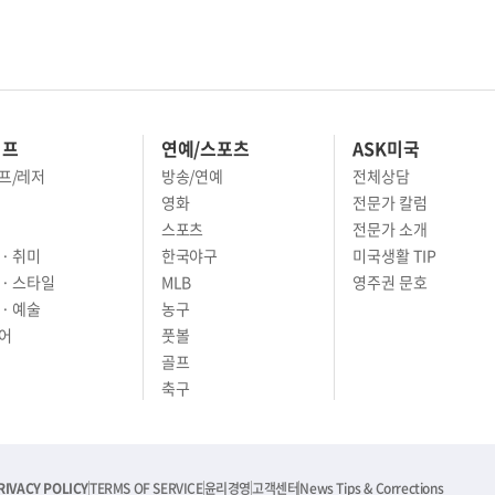
이프
연예/스포츠
ASK미국
프/레저
방송/연예
전체상담
영화
전문가 칼럼
스포츠
전문가 소개
· 취미
한국야구
미국생활 TIP
 · 스타일
MLB
영주권 문호
· 예술
농구
어
풋볼
골프
축구
RIVACY POLICY
TERMS OF SERVICE
윤리경영
고객센터
News Tips & Corrections