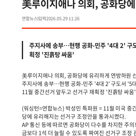
美루이지애나 의회, 공화당에
연합뉴스
2026.05.29 11:26
주지사에 송부…현행 공화-민주 '4대 2' 구도
획정 '진흙탕 싸움'
美루이지애나 의회, 공화당에 유리하게 연방하원 
주지사에 송부…현행 공화-민주 '4대 2' 구도서 '5대
11월 중간선거 앞두고 선거구 재획정 '진흙탕 싸움'
(워싱턴=연합뉴스) 박성민 특파원 = 11월 미국 
당에 유리해지는 선거구 조정안을 통과시켰다.
AP 통신 등에 따르면 공화당이 다수를 차지한 주
금보다 1석 더 늘릴 수 있도록 짜여진 선거구 조정