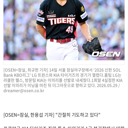
[OSEN=잠실, 최규한 기자] 14일 서울 잠실야구장에서 ‘2026 신한 SOL
Bank KBO리그’ LG 트윈스와 KIA 타이거즈의 경기가 열렸다.홈팀 LG는
라클란 웰스, 방문팀 KIA는 이의리를 선발로 내세웠다.1회말 4실점한 KIA
선발 이의리가 이닝을 마친 뒤 더그아웃으로 향하고 있다. 2026.05.29 /
dreamer@osen.co.kr
[OSEN=잠실, 한용섭 기자] "간절히 기도하고 있다"