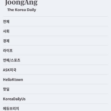
전체
사회
경제
라이프
연예/스포츠
ASK미국
HelloKtown
핫딜
KoreaDailyUs