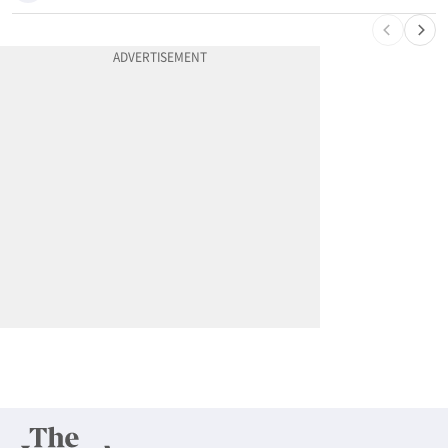
10
차값보다 빚이 더 많다…‘깡통차’ 트레이드인 급증