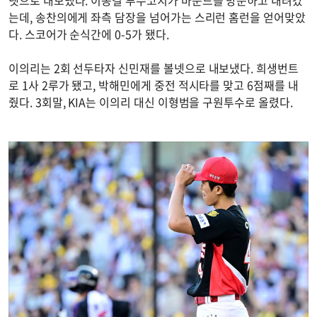
넷으로 내보냈다. 이동걸 투수코치가 마운드를 방문하고 내려갔
는데, 송찬의에게 좌측 담장을 넘어가는 스리런 홈런을 얻어맞았
다. 스코어가 순식간에 0-5가 됐다.
이의리는 2회 선두타자 신민재를 볼넷으로 내보냈다. 희생번트
로 1사 2루가 됐고, 박해민에게 중전 적시타를 맞고 6점째를 내
줬다. 3회말, KIA는 이의리 대신 이형범을 구원투수로 올렸다.