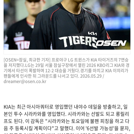
[OSEN=잠실, 최규한 기자] 프로야구 LG 트윈스가 KIA 타이거즈의 7연승
을 저지했다.LG는 29일 서울 잠실구장에서 열린 2026 KBO리그 KIA와 경
기에서 타선이 폭발하며 12-2 대승을 거뒀다.경기를 마치고 KIA 이의리가
팬들에게 인사한 뒤 그라운드를 나서고 있다. 2026.05.29 /
dreamer@osen.co.kr
KIA는 최근 아시아쿼터로 영입했던 내야수 데일을 방출하고, 일
본인 투수 시라카와를 영입했다. 시라카와는 선발도 되고 롱릴리
프도 된다. 이 감독은 "시라카와는 토요일에 불펜 피칭을 하고 다
음 주 등록시킬 계획이다"고 말했다. 이어 '6선발 가능성'을 묻자,