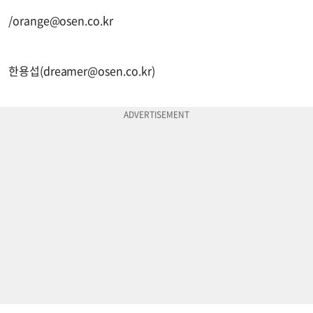
/
orange@osen.co.kr
한용섭(
dreamer@osen.co.kr
)