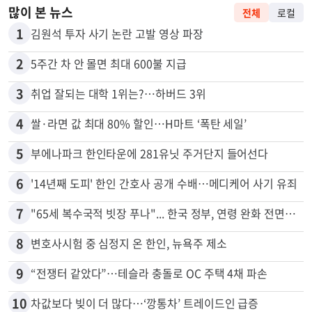
많이 본 뉴스
전체
로컬
1
김원석 투자 사기 논란 고발 영상 파장
2
5주간 차 안 몰면 최대 600불 지급
3
취업 잘되는 대학 1위는?…하버드 3위
4
쌀·라면 값 최대 80% 할인…H마트 ‘폭탄 세일’
5
부에나파크 한인타운에 281유닛 주거단지 들어선다
6
'14년째 도피' 한인 간호사 공개 수배…메디케어 사기 유죄
7
"65세 복수국적 빗장 푸나"... 한국 정부, 연령 완화 전면 추진
8
변호사시험 중 심정지 온 한인, 뉴욕주 제소
9
“전쟁터 같았다”…테슬라 충돌로 OC 주택 4채 파손