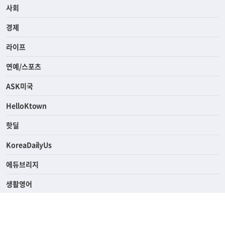
사회
경제
라이프
연예/스포츠
ASK미국
HelloKtown
핫딜
KoreaDailyUs
에듀브리지
생활영어
업소록
의료관광