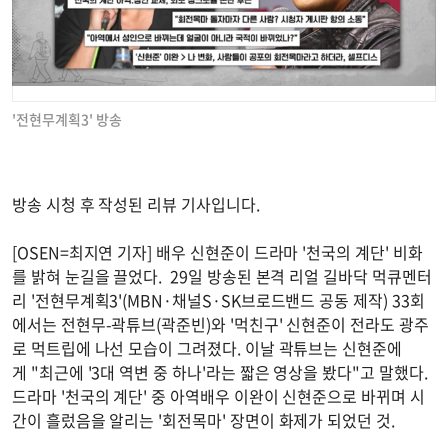
'전현무계획3' 방송
방송 시청 후 작성된 리뷰 기사입니다.
[OSEN=최지연 기자] 배우 신현준이 드라마 '천국의 계단' 비화
를 밝혀 눈길을 끌었다. 29일 방송된 본격 리얼 길바닥 먹큐멘터
리 '전현무계획3'(MBN·채널S·SK브로드밴드 공동 제작) 33회
에서는 전현무-곽튜브(곽준빈)와 '먹친구' 신현준이 전라도 광주
로 먹트립에 나선 모습이 그려졌다. 이날 곽튜브는 신현준에
게 "최근에 '3대 역변 중 하나'라는 짧은 영상을 봤다"고 말했다.
드라마 '천국의 계단' 중 아역배우 이완이 신현준으로 바뀌며 시
간이 흘렀음을 알리는 '회전목마' 장면이 화제가 되었던 것.