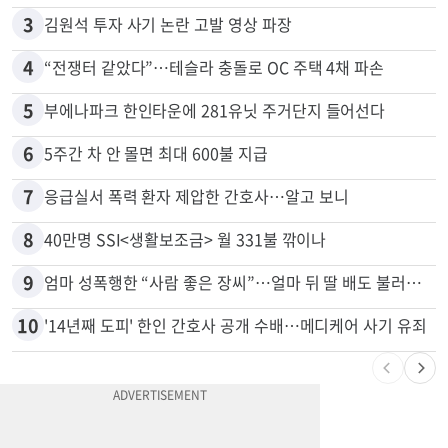
3
김원석 투자 사기 논란 고발 영상 파장
4
“전쟁터 같았다”…테슬라 충돌로 OC 주택 4채 파손
5
부에나파크 한인타운에 281유닛 주거단지 들어선다
6
5주간 차 안 몰면 최대 600불 지급
7
응급실서 폭력 환자 제압한 간호사…알고 보니
8
40만명 SSI<생활보조금> 월 331불 깎이나
9
엄마 성폭행한 “사람 좋은 장씨”…얼마 뒤 딸 배도 불러왔다
10
'14년째 도피' 한인 간호사 공개 수배…메디케어 사기 유죄