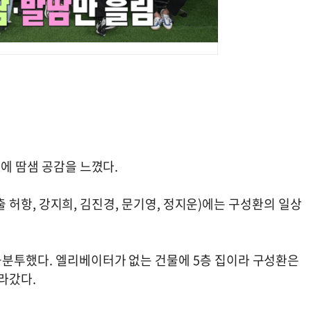
환에 땀샘 공감을 느꼈다.
연출 허항, 강지희, 김진경, 문기영, 정지운)에는 구성환의 일상
분투했다. 엘리베이터가 없는 건물에 5층 집이라 구성환은
올라갔다.