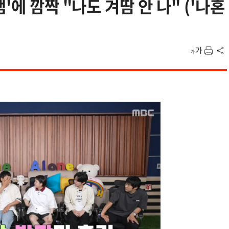
'에 깜짝 "나도 겨땀 안 나" ('나혼