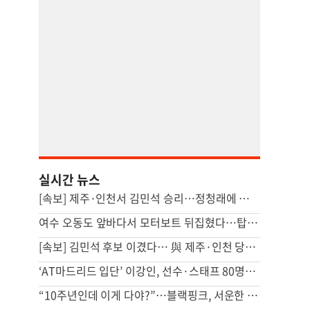
실시간 뉴스
[속보] 제주·인천서 김민석 승리…정청래에 누적1위 탈환
여수 오동도 앞바다서 모터보트 뒤집혔다…탑승객 2명 사망
[속보] 김민석 후보 이겼다… 與 제주·인천 당원투표 승리
‘AT마드리드 입단’ 이강인, 선수·스태프 80명에 한식 만찬 대접
“10주년인데 이게 다야?”…블랙핑크, 서운한 팬심에 결국 사과