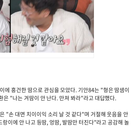
에 흥건한 땀으로 관심을 모았다. 기안84는 "형은 땀샘이
은 "나는 겨땀이 안 난다. 만져 봐라"라고 대답했다.
"손 대면 치이이익 소리 날 것 같다"며 거절해 웃음을 안
드랑이에 안 나고 등땀, 엉땀, 발땀만 터진다"라고 공감해 놀