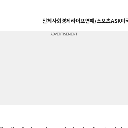
전체
사회
경제
라이프
연예/스포츠
ASK미