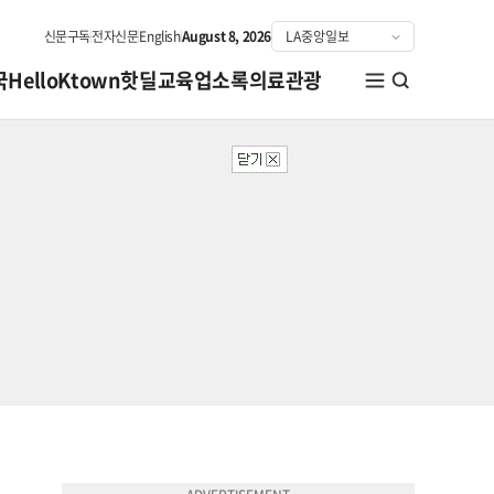
신문구독
전자신문
English
August 8, 2026
국
HelloKtown
핫딜
교육
업소록
의료관광