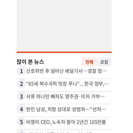
많이 본 뉴스
전체
로컬
1
11
신호위반 후 달아난 배달기사…경찰 잠복해 잡고보니 ‘반전’
2
12
"65세 복수국적 빗장 푸나"... 한국 정부, 연령 완화 전면 추진
김원석
3
13
서류 하나만 빠져도 영주권·비자 거부…심사관 재량권 대폭 확대
4
14
한인 남성, 처형 상대로 성범죄…"선처해줬더니 배신자 취급"
5
15
비영리 CEO, 노숙자 팔아 2년간 165만불