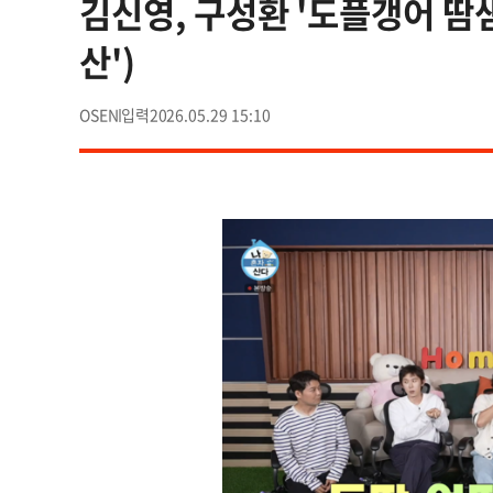
김신영, 구성환 '도플갱어 땀샘
산')
OSEN
2026.05.29 15:10