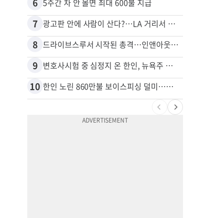
6
16
5주간 차 안 몰면 최대 600불 지급
7
17
광고판 안에 사람이 산다?…LA 거리서 화제
8
18
드라이브스루서 시작된 총격…인앤아웃 참사 영상 공개
9
19
변호사시험 중 심정지 온 한인, 뉴욕주 제소
10
20
한인 노린 860만불 보이스피싱 덜미…영사관·한국 검찰 사칭
포드 