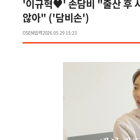
'이규혁♥' 손담비 "출산 후 
않아" ('담비손')
OSEN
2026.05.29 15:23