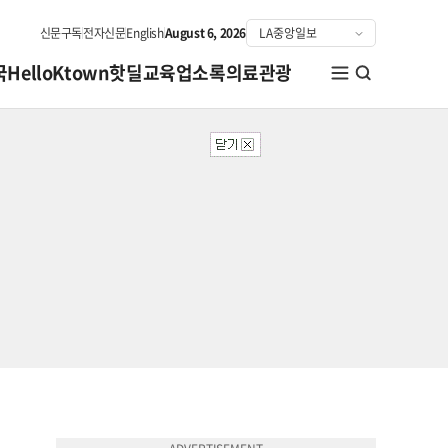
신문구독
전자신문
English
August 6, 2026
국
HelloKtown
핫딜
교육
업소록
의료관광