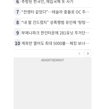
6
16
추방된 한국인, 재입국해 또 사기
7
17
“전쟁터 같았다”…테슬라 충돌로 OC 주택 4채 파손
8
18
“내 딸 건드렸지” 성폭행범 유인해 ‘탕탕’…아빠의 복수 결말
9
19
부에나파크 한인타운에 281유닛 주거단지 들어선다
10
20
계좌만 열어도 최대 5000불…체킹 보너스 무한 경쟁