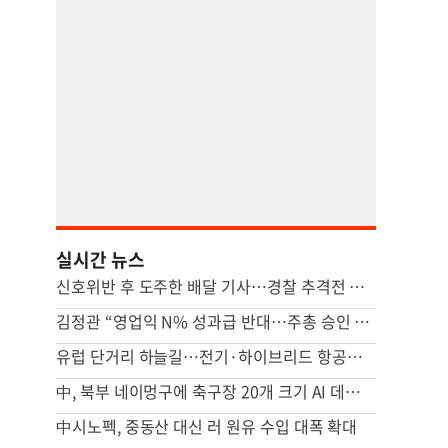
실시간 뉴스
신호위반 후 도주한 배달 기사…경찰 추격전 끝에 잡고 보니
김정관 “영업익 N% 성과급 반대…주총 승인 거치도록 상법 개정 논의”
유럽 단거리 하늘길…전기·하이브리드 항공기 시대 오나
中, 북부 네이멍구에 축구장 20개 크기 AI 데이터센터 가동
中시노펙, 중동산 대신 러 원유 수입 대폭 확대