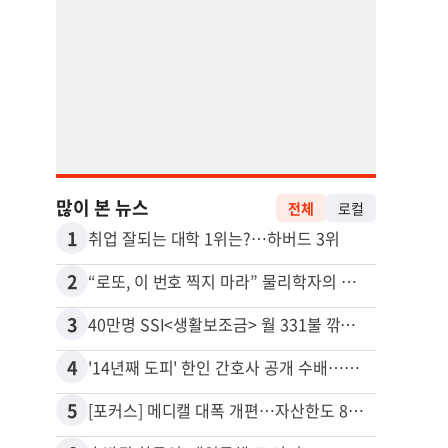
많이 본 뉴스
전체
로컬
1
11
취업 잘되는 대학 1위는?…하버드 3위
유학생
2
12
“로또, 이 번호 찍지 마라” 물리학자의 당첨금 높이는 비밀
3
13
40만명 SSI<생활보조금> 월 331불 깎이나
4
14
'14년째 도피' 한인 간호사 공개 수배…메디케어 사기 유죄
5
15
[포커스] 메디캘 대폭 개편…자산한도 84% 축소