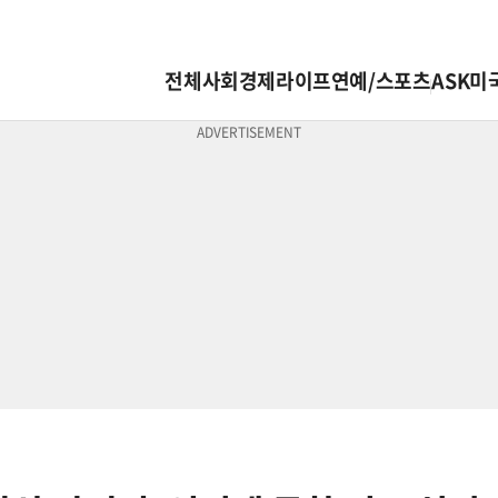
전체
사회
경제
라이프
연예/스포츠
ASK미