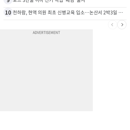
8
“6~7분 만에 에어컨 실외기 통째로 사라졌다” 애틀랜타서 실외기 도난 급증
9
포드 3만불 이하 전기 픽업 ‘패덤’ 출시
10
천하람, 현역 의원 최초 신병교육 입소…논산서 2박3일 생활