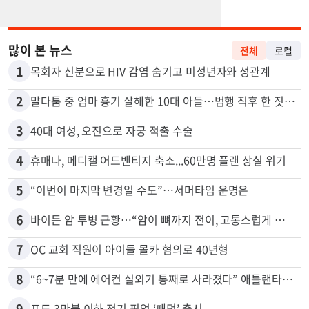
많이 본 뉴스
전체
로컬
1
목회자 신분으로 HIV 감염 숨기고 미성년자와 성관계
2
말다툼 중 엄마 흉기 살해한 10대 아들…범행 직후 한 짓 충격
3
40대 여성, 오진으로 자궁 적출 수술
4
휴매나, 메디캘 어드밴티지 축소...60만명 플랜 상실 위기
5
“이번이 마지막 변경일 수도”…서머타임 운명은
6
바이든 암 투병 근황…“암이 뼈까지 전이, 고통스럽게 투병 중”
7
OC 교회 직원이 아이들 몰카 혐의로 40년형