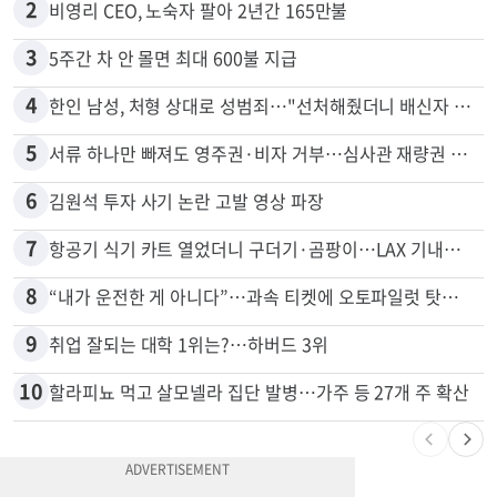
1
"65세 복수국적 빗장 푸나"... 한국 정부, 연령 완화 전면 추진
2
비영리 CEO, 노숙자 팔아 2년간 165만불
3
5주간 차 안 몰면 최대 600불 지급
4
한인 남성, 처형 상대로 성범죄…"선처해줬더니 배신자 취급"
5
서류 하나만 빠져도 영주권·비자 거부…심사관 재량권 대폭 확대
6
김원석 투자 사기 논란 고발 영상 파장
7
항공기 식기 카트 열었더니 구더기·곰팡이…LAX 기내식 업체 논란
8
“내가 운전한 게 아니다”…과속 티켓에 오토파일럿 탓한 운전자
9
취업 잘되는 대학 1위는?…하버드 3위
10
할라피뇨 먹고 살모넬라 집단 발병…가주 등 27개 주 확산