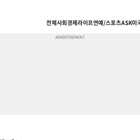
전체
사회
경제
라이프
연예/스포츠
ASK미