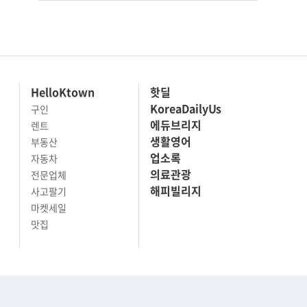
HelloKtown
핫딜
KoreaDailyUs
구인
에듀브리지
렌트
생활영어
부동산
업소록
자동차
의료관광
전문업체
해피빌리지
사고팔기
마켓세일
맛집