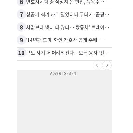
6
16
변호사시험 중 심정지 온 한인, 뉴욕주 제소
비영리
7
17
항공기 식기 카트 열었더니 구더기·곰팡이…LAX 기내식 업체 논란
8
18
차값보다 빚이 더 많다…‘깡통차’ 트레이드인 급증
9
19
'14년째 도피' 한인 간호사 공개 수배…메디케어 사기 유죄
10
20
콘도 사기 더 어려워진다…모든 융자 ‘전체 심사’