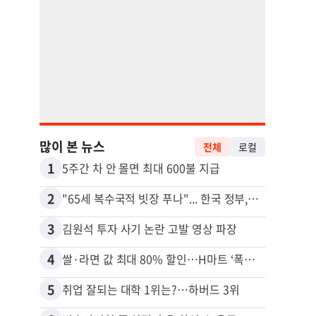
많이 본 뉴스
전체
로컬
1
11
5주간 차 안 몰면 최대 600불 지급
2
12
"65세 복수국적 빗장 푸나"... 한국 정부, 연령 완화 전면 추진
3
13
김원석 투자 사기 논란 고발 영상 파장
4
14
쌀·라면 값 최대 80% 할인…H마트 ‘폭탄 세일’
5
15
취업 잘되는 대학 1위는?…하버드 3위