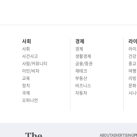
사회
경제
라
사회
경제
라이
사건사고
생활경제
건강
사람/커뮤니티
금융/증권
종교
이민/비자
재테크
여행 
교육
부동산
리빙
정치
비즈니스
문화 
국제
자동차
시니
오피니언
ABOUT
ADVERTISING
P