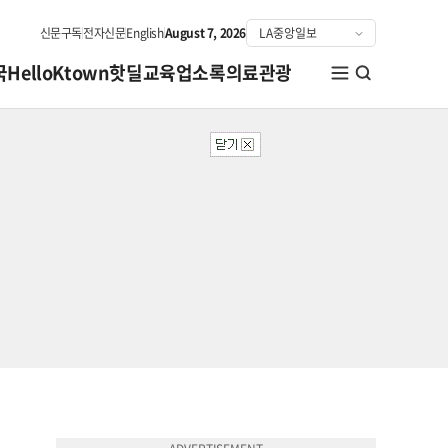
신문구독
전자신문
English
August 7, 2026
국
HelloKtown
핫딜
교육
업소록
의료관광