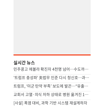
실시간 뉴스
민주콩고 에볼라 확진자 4천명 넘어…수도까지 번질라 비상
'트럼프 충성파' 美법무 인준 다시 청신호…과반 찬성표 확보(종합)
트럼프, ‘미군 탄약 부족’ 보도에 발끈…“유출자 색출하라”
교회서 고열·의식 저하 상태로 병원 옮겨진 11세 결국 사망
[사설] 폭염 대비, 과학 기반 시스템 재설계하자