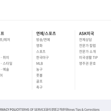
이프
연예/스포츠
ASK미국
프/레저
방송/연예
전체상담
영화
전문가 칼럼
스포츠
전문가 소개
· 취미
한국야구
미국생활 TIP
 · 스타일
MLB
영주권 문호
· 예술
농구
어
풋볼
골프
축구
RIVACY POLICY
TERMS OF SERVICE
윤리경영
고객센터
News Tips & Corrections