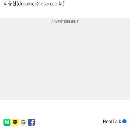
최규한(
dreamer@osen.co.kr
)