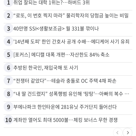
1
취업 잘되는 대학 1위는?…하버드 3위
2
“로또, 이 번호 찍지 마라” 물리학자의 당첨금 높이는 비밀
3
40만명 SSI<생활보조금> 월 331불 깎이나
4
'14년째 도피' 한인 간호사 공개 수배…메디케어 사기 유죄
5
[포커스] 메디캘 대폭 개편…자산한도 84% 축소
6
추방된 한국인, 재입국해 또 사기
7
“전쟁터 같았다”…테슬라 충돌로 OC 주택 4채 파손
8
“내 딸 건드렸지” 성폭행범 유인해 ‘탕탕’…아빠의 복수 결말
9
부에나파크 한인타운에 281유닛 주거단지 들어선다
10
계좌만 열어도 최대 5000불…체킹 보너스 무한 경쟁