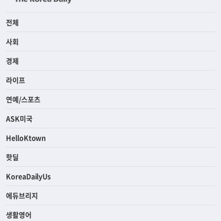
전체
사회
경제
라이프
연예/스포츠
ASK미국
HelloKtown
핫딜
KoreaDailyUs
에듀브리지
생활영어