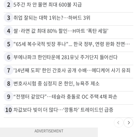
2
5주간 차 안 몰면 최대 600불 지급
3
취업 잘되는 대학 1위는?…하버드 3위
4
쌀·라면 값 최대 80% 할인…H마트 ‘폭탄 세일’
5
"65세 복수국적 빗장 푸나"... 한국 정부, 연령 완화 전면 추진
6
부에나파크 한인타운에 281유닛 주거단지 들어선다
7
'14년째 도피' 한인 간호사 공개 수배…메디케어 사기 유죄
8
변호사시험 중 심정지 온 한인, 뉴욕주 제소
9
“전쟁터 같았다”…테슬라 충돌로 OC 주택 4채 파손
10
차값보다 빚이 더 많다…‘깡통차’ 트레이드인 급증