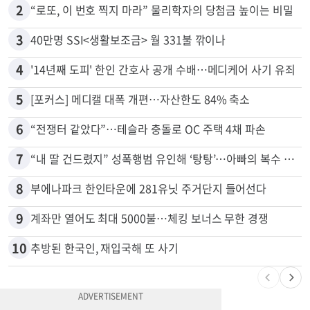
2
“로또, 이 번호 찍지 마라” 물리학자의 당첨금 높이는 비밀
3
40만명 SSI<생활보조금> 월 331불 깎이나
4
'14년째 도피' 한인 간호사 공개 수배…메디케어 사기 유죄
5
[포커스] 메디캘 대폭 개편…자산한도 84% 축소
6
“전쟁터 같았다”…테슬라 충돌로 OC 주택 4채 파손
7
“내 딸 건드렸지” 성폭행범 유인해 ‘탕탕’…아빠의 복수 결말
8
부에나파크 한인타운에 281유닛 주거단지 들어선다
9
계좌만 열어도 최대 5000불…체킹 보너스 무한 경쟁
10
추방된 한국인, 재입국해 또 사기