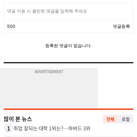
많이 본 뉴스
전체
로컬
1
취업 잘되는 대학 1위는?…하버드 3위