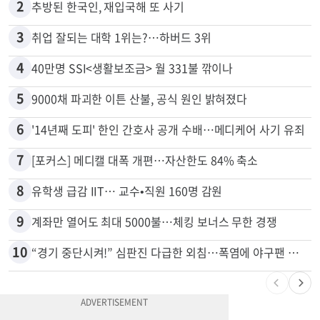
2
추방된 한국인, 재입국해 또 사기
3
취업 잘되는 대학 1위는?…하버드 3위
4
40만명 SSI<생활보조금> 월 331불 깎이나
5
9000채 파괴한 이튼 산불, 공식 원인 밝혀졌다
6
'14년째 도피' 한인 간호사 공개 수배…메디케어 사기 유죄
7
[포커스] 메디캘 대폭 개편…자산한도 84% 축소
8
유학생 급감 IIT… 교수•직원 160명 감원
9
계좌만 열어도 최대 5000불…체킹 보너스 무한 경쟁
10
“경기 중단시켜!” 심판진 다급한 외침…폭염에 야구팬 쓰러졌다