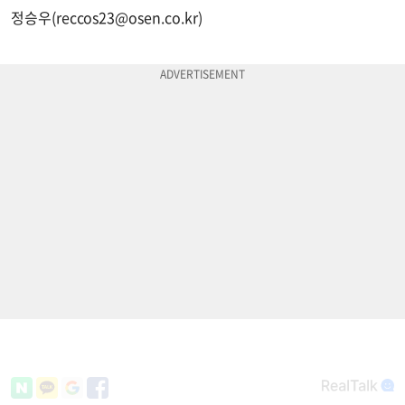
정승우(
reccos23@osen.co.kr
)