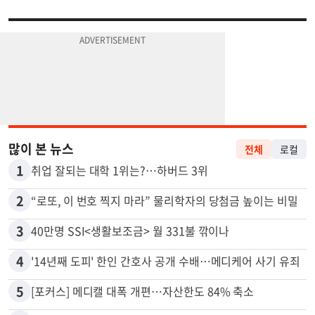
많이 본 뉴스
전체
로컬
1
취업 잘되는 대학 1위는?…하버드 3위
2
“로또, 이 번호 찍지 마라” 물리학자의 당첨금 높이는 비밀
3
40만명 SSI<생활보조금> 월 331불 깎이나
4
'14년째 도피' 한인 간호사 공개 수배…메디케어 사기 유죄