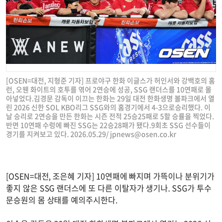
[OSEN=대전, 지형준 기자] 프로야구 한화 이글스가 허인서와 강백호의 홈
런, 오웬 화이트의 호투를 엮어 2연승에 성공, SSG 랜더스를 10연패로 몰
아넣었다.김경문 감독이 이끄는 한화는 29일 대전 한화생명 볼파크에서 열
린 2026 신한 SOL KBO리그 SSG와의 홈경기에서 4-3으로승리했다. 이
날 승리로 2연승을 만든 한화는 시즌 전적 25승25패로 5할 승률을 찍었다.
반면 10연패 수렁에 빠진 SSG는 22승28패가 됐다.9회초 SSG 선수들이
경기를 지켜보고 있다. 2026.05.29/
jpnews@osen.co.kr
[OSEN=대전, 조은혜 기자] 10연패에 빠지며 가뜩이나 분위기가
좋지 않은 SSG 랜더스에 또 다른 이탈자가 생기나. SSG가 투수
문승원의 몸 상태를 예의주시한다.