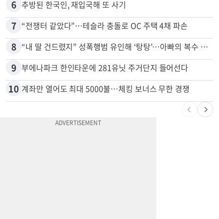
5
[포커스] 메디캘 대폭 개편…자산한도 84% 축소
6
추방된 한국인, 재입국해 또 사기
7
“전쟁터 같았다”…테슬라 충돌로 OC 주택 4채 파손
8
“내 딸 건드렸지” 성폭행범 유인해 ‘탕탕’…아빠의 복수 결말
9
부에나파크 한인타운에 281유닛 주거단지 들어선다
10
계좌만 열어도 최대 5000불…체킹 보너스 무한 경쟁