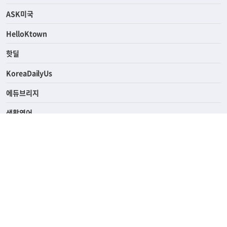
연예/스포츠
ASK미국
HelloKtown
핫딜
KoreaDailyUs
에듀브리지
생활영어
업소록
의료관광
해피빌리지
ABOUT
ADVERTISING
PRIVACY POLICY
TERMS OF SERVICE
윤리경영
고객센터
News Tips & Corrections