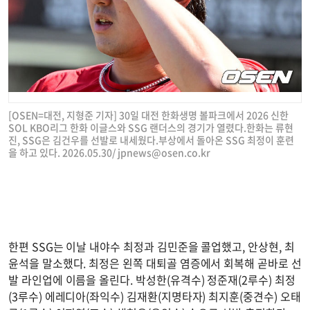
[OSEN=대전, 지형준 기자] 30일 대전 한화생명 볼파크에서 2026 신한
SOL KBO리그 한화 이글스와 SSG 랜더스의 경기가 열렸다.한화는 류현
진, SSG은 김건우를 선발로 내세웠다.부상에서 돌아온 SSG 최정이 훈련
을 하고 있다. 2026.05.30/
jpnews@osen.co.kr
한편 SSG는 이날 내야수 최정과 김민준을 콜업했고, 안상현, 최
윤석을 말소했다. 최정은 왼쪽 대퇴골 염증에서 회복해 곧바로 선
발 라인업에 이름을 올린다. 박성한(유격수) 정준재(2루수) 최정
(3루수) 에레디아(좌익수) 김재환(지명타자) 최지훈(중견수) 오태