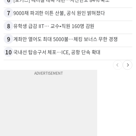
5
'14년째 도피' 한인 간호사 공개 수배…메디케어 사기 유죄
6
[포커스] 메디캘 대폭 개편…자산한도 84% 축소
7
9000채 파괴한 이튼 산불, 공식 원인 밝혀졌다
8
유학생 급감 IIT… 교수•직원 160명 감원
9
계좌만 열어도 최대 5000불…체킹 보너스 무한 경쟁
10
국내선 탑승구서 체포…ICE, 공항 단속 확대