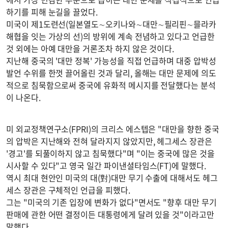
하기를 피해 눈길을 끌었다.
미국이 제1도련선(일본열도∼오키나와∼대만∼필리핀∼믈라카
해협을 잇는 가상의 선)의 방위에 계속 전념하고 있다고 언급한
것 외에는 아예 대만을 거론조차 하지 않은 것이다.
지난해 중국의 '대만 정복' 가능성을 직접 언급하며 대중 압박성
발언 수위를 한껏 끌어올린 것과 달리, 올해는 대만 문제에 의도
적으로 침묵함으로써 중국에 유화적 메시지를 전달했다는 분석
이 나온다.
미 외교정책연구소(FPRI)의 크리스 에스텝은 "대만을 향한 중국
의 압박은 지난해와 전혀 달라지지 않았지만, 헤그세스 장관은
'경고'를 되풀이하지 않고 침묵했다"며 "이는 중국에 많은 것을
시사할 수 있다"고 영국 일간 파이낸셜타임스(FT)에 말했다.
역시 최대 현안인 미국의 대(對)대만 무기 수출에 대해서도 헤그
세스 장관은 구체적인 언급을 피했다.
그는 "미국의 기존 입장에 변화가 없다"면서도 "향후 대만 무기
판매에 관한 어떤 결정이든 대통령에게 달려 있을 것"이라고만
말했다.