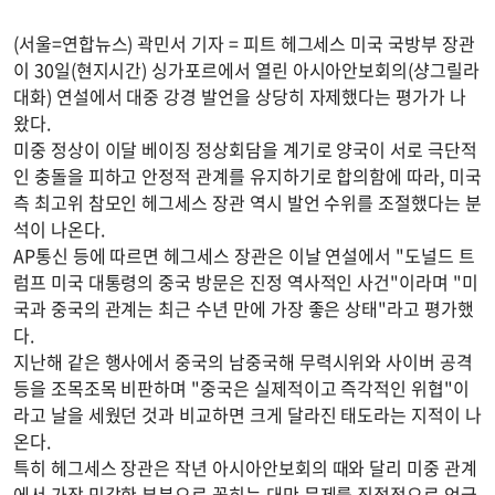
(서울=연합뉴스) 곽민서 기자 = 피트 헤그세스 미국 국방부 장관
이 30일(현지시간) 싱가포르에서 열린 아시아안보회의(샹그릴라
대화) 연설에서 대중 강경 발언을 상당히 자제했다는 평가가 나
왔다.
미중 정상이 이달 베이징 정상회담을 계기로 양국이 서로 극단적
인 충돌을 피하고 안정적 관계를 유지하기로 합의함에 따라, 미국
측 최고위 참모인 헤그세스 장관 역시 발언 수위를 조절했다는 분
석이 나온다.
AP통신 등에 따르면 헤그세스 장관은 이날 연설에서 "도널드 트
럼프 미국 대통령의 중국 방문은 진정 역사적인 사건"이라며 "미
국과 중국의 관계는 최근 수년 만에 가장 좋은 상태"라고 평가했
다.
지난해 같은 행사에서 중국의 남중국해 무력시위와 사이버 공격
등을 조목조목 비판하며 "중국은 실제적이고 즉각적인 위협"이
라고 날을 세웠던 것과 비교하면 크게 달라진 태도라는 지적이 나
온다.
특히 헤그세스 장관은 작년 아시아안보회의 때와 달리 미중 관계
에서 가장 민감한 부분으로 꼽히는 대만 문제를 직접적으로 언급