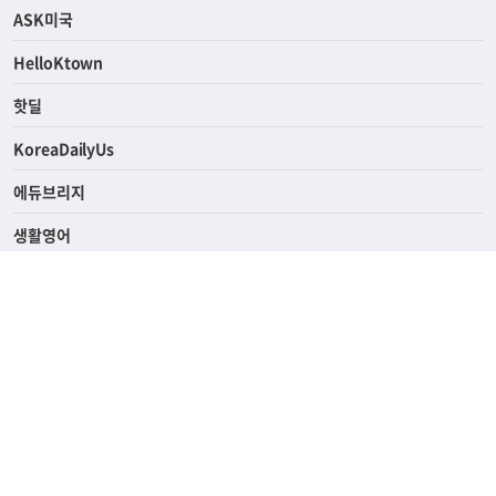
연예/스포츠
ASK미국
HelloKtown
핫딜
KoreaDailyUs
에듀브리지
생활영어
업소록
의료관광
해피빌리지
ABOUT
ADVERTISING
PRIVACY POLICY
TERMS OF SERVICE
윤리경영
고객센터
News Tips & Corrections