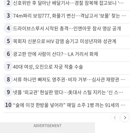
1
천하람, 현역 의원 최초 신병교육 입소…논산서 2박3일 생활
2
신호위반 후 달아난 배달기사…경찰 잠복해 잡고보니 ‘반전’
3
74m짜리 보잉777, 화물기 변신…격납고서 ‘보물’ 찾는 인천공항
4
드라이브스루서 시작된 총격…인앤아웃 참사 영상 공개
5
목회자 신분으로 HIV 감염 숨기고 미성년자와 성관계
6
광고판 안에 사람이 산다?…LA 거리서 화제
7
40대 여성, 오진으로 자궁 적출 수술
8
서류 하나만 빠져도 영주권·비자 거부…심사관 재량권 대폭 확대
9
넷플 ‘외교관’ 현실판 떴다…美대사 스틸 지키는 ‘신 스틸러’
10
“술에 이것 한방울 넣어라” 매일 소주 1병 까는 91세의 철칙