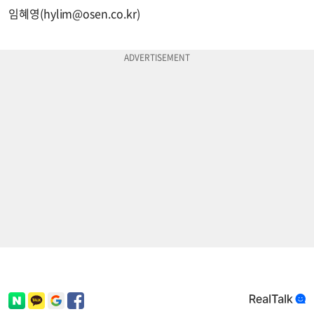
임혜영(
hylim@osen.co.kr
)