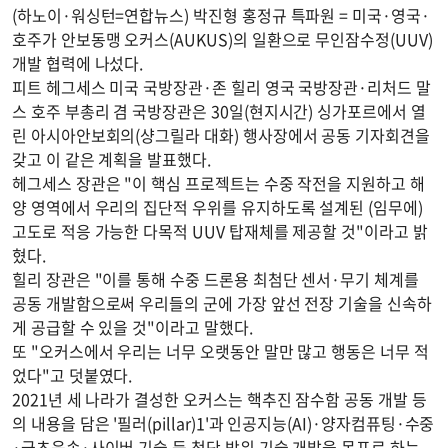
(하노이·워싱턴=연합뉴스) 박진형 홍정규 특파원 = 미국·영국·
호주가 안보동맹 오커스(AUKUS)의 일환으로 무인잠수정(UUV)
개발 협력에 나섰다.
피트 헤그세스 미국 국방장관·존 힐리 영국 국방장관·리처드 말
스 호주 부총리 겸 국방장관은 30일(현지시간) 싱가포르에서 열
린 아시아안보회의(샹그릴라 대화) 행사장에서 공동 기자회견을
갖고 이 같은 계획을 발표했다.
헤그세스 장관은 "이 핵심 프로젝트는 수중 작전을 지원하고 해
양 영역에서 우리의 집단적 우위를 유지하도록 설계된 (임무에)
고도로 적응 가능한 다목적 UUV 탑재체를 제공할 것"이라고 밝
혔다.
힐리 장관은 "이를 통해 수중 드론용 최첨단 센서·무기 체계를
공동 개발함으로써 우리들의 군에 가장 앞선 전장 기술을 신속하
게 공급할 수 있을 것"이라고 말했다.
또 "오커스에서 우리는 너무 오랫동안 말만 많고 행동은 너무 적
었다"고 덧붙였다.
2021년 세 나라가 결성한 오커스는 핵추진 잠수함 공동 개발 등
의 내용을 담은 '필러(pillar)1'과 인공지능(AI)·양자컴퓨팅·수중
·극초음속·사이버 기술 등 첨단 방위 기술 개발을 목표로 하는