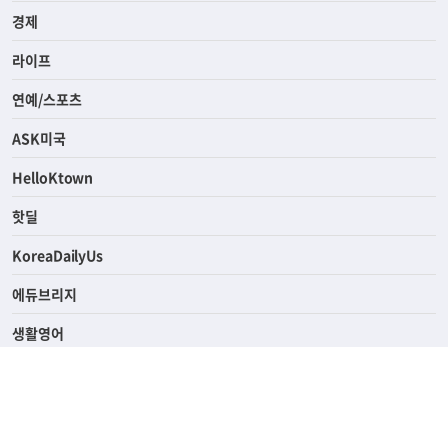
경제
라이프
연예/스포츠
ASK미국
HelloKtown
핫딜
KoreaDailyUs
에듀브리지
생활영어
업소록
의료관광