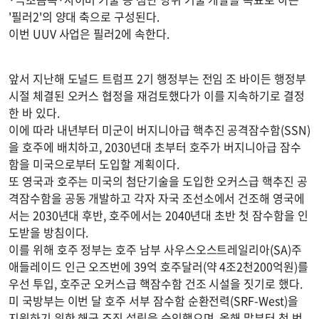
'필러2'의 양대 축으로 구성된다.
이번 UUV 사업은 필러2에 속한다.
앞서 지난해 도널드 트럼프 2기 행정부는 전임 조 바이든 행정부
시절 체결된 오커스 협정을 재검토했다가 이를 지속하기로 결정
한 바 있다.
이에 따라 내년부터 미군이 버지니아급 핵추진 공격잠수함(SSN)
을 호주에 배치하고, 2030년대 초부터 호주가 버지니아급 잠수
함을 미국으로부터 도입할 계획이다.
또 영국과 호주는 미국의 첨단기술을 도입한 오커스급 핵추진 공
격잠수함을 공동 개발하고 각자 자국 조선소에서 건조해 영국에
서는 2030년대 후반, 호주에서는 2040년대 초반 첫 잠수함을 인
도받을 방침이다.
이를 위해 호주 정부는 호주 남부 사우스오스트레일리아(SA)주
애들레이드 인근 오즈번에 39억 호주달러(약 4조2천200억원)를
우선 투입, 호주군 오커스급 핵잠수함 건조 시설을 짓기로 했다.
미 국방부는 이번 달 호주 서부 잠수함 순환전력(SRF-West)을
지원하기 위한 해군 조직 설립을 승인했으며, 올해 말부터 첫 번