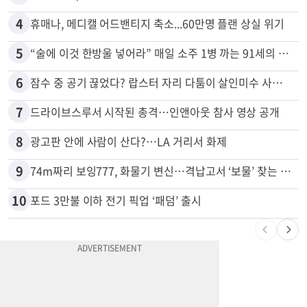
4
휴매나, 메디캘 어드밴티지 축소...60만명 플랜 상실 위기
5
“술에 이것 한방울 넣어라” 매일 소주 1병 까는 91세의 철칙
6
잠수 중 공기 끊었다? 랍스터 자리 다툼이 살인미수 사건으로
7
드라이브스루서 시작된 총격…인앤아웃 참사 영상 공개
8
광고판 안에 사람이 산다?…LA 거리서 화제
9
74m짜리 보잉777, 화물기 변신…격납고서 ‘보물’ 찾는 인천공항
10
포드 3만불 이하 전기 픽업 ‘패덤’ 출시