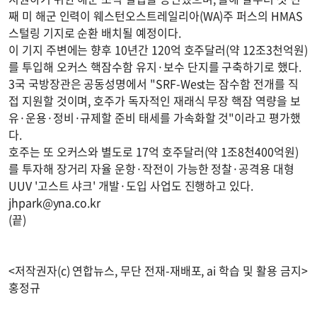
째 미 해군 인력이 웨스턴오스트레일리아(WA)주 퍼스의 HMAS
스털링 기지로 순환 배치될 예정이다.
이 기지 주변에는 향후 10년간 120억 호주달러(약 12조3천억원)
를 투입해 오커스 핵잠수함 유지·보수 단지를 구축하기로 했다.
3국 국방장관은 공동성명에서 "SRF-West는 잠수함 전개를 직
접 지원할 것이며, 호주가 독자적인 재래식 무장 핵잠 역량을 보
유·운용·정비·규제할 준비 태세를 가속화할 것"이라고 평가했
다.
호주는 또 오커스와 별도로 17억 호주달러(약 1조8천400억원)
를 투자해 장거리 자율 운항·작전이 가능한 정찰·공격용 대형
UUV '고스트 샤크' 개발·도입 사업도 진행하고 있다.
jhpark@yna.co.kr
(끝)
<저작권자(c) 연합뉴스, 무단 전재-재배포, ai 학습 및 활용 금지>
홍정규