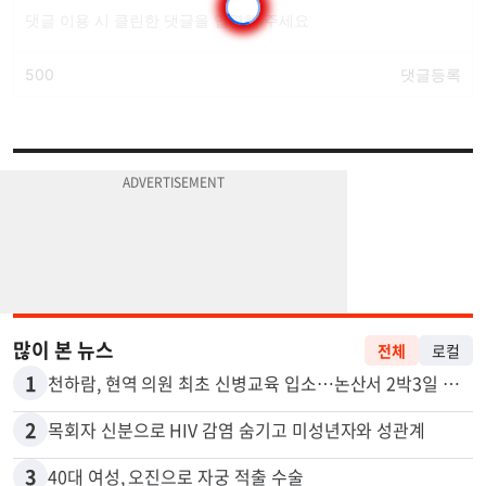
많이 본 뉴스
전체
로컬
1
천하람, 현역 의원 최초 신병교육 입소…논산서 2박3일 생활
2
목회자 신분으로 HIV 감염 숨기고 미성년자와 성관계
3
40대 여성, 오진으로 자궁 적출 수술