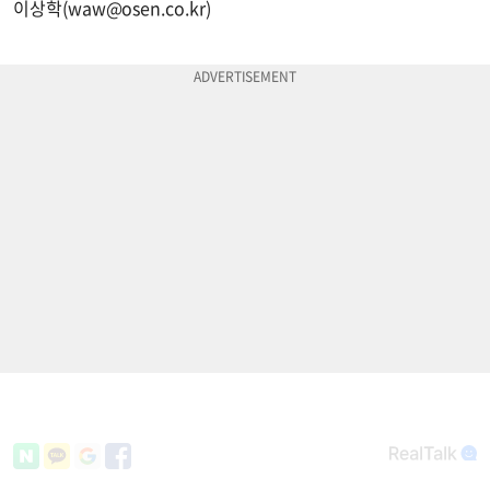
이상학(
waw@osen.co.kr
)