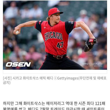
[사진] 시카고 화이트삭스 에릭 페디 ⓒGettyimages(무단전재 및 재배포
금지)
하지만 그해 화이트삭스는 메이저리그 역대 한 시즌 최다 121패
불명예를 썼고, 페디도 7월말 트레이드 마감시한 때 세인트루이