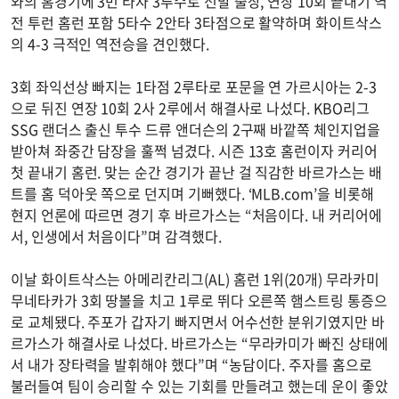
와의 홈경기에 3번 타자 3루수로 선발 출장, 연장 10회 끝내기 역
전 투런 홈런 포함 5타수 2안타 3타점으로 활약하며 화이트삭스
의 4-3 극적인 역전승을 견인했다.
3회 좌익선상 빠지는 1타점 2루타로 포문을 연 가르시아는 2-3
으로 뒤진 연장 10회 2사 2루에서 해결사로 나섰다. KBO리그
SSG 랜더스 출신 투수 드류 앤더슨의 2구째 바깥쪽 체인지업을
받아쳐 좌중간 담장을 훌쩍 넘겼다. 시즌 13호 홈런이자 커리어
첫 끝내기 홈런. 맞는 순간 경기가 끝난 걸 직감한 바르가스는 배
트를 홈 덕아웃 쪽으로 던지며 기뻐했다. ‘MLB.com’을 비롯해
현지 언론에 따르면 경기 후 바르가스는 “처음이다. 내 커리어에
서, 인생에서 처음이다”며 감격했다.
이날 화이트삭스는 아메리칸리그(AL) 홈런 1위(20개) 무라카미
무네타카가 3회 땅볼을 치고 1루로 뛰다 오른쪽 햄스트링 통증으
로 교체됐다. 주포가 갑자기 빠지면서 어수선한 분위기였지만 바
르가스가 해결사로 나섰다. 바르가스는 “무라카미가 빠진 상태에
서 내가 장타력을 발휘해야 했다”며 “농담이다. 주자를 홈으로
불러들여 팀이 승리할 수 있는 기회를 만들려고 했는데 운이 좋았