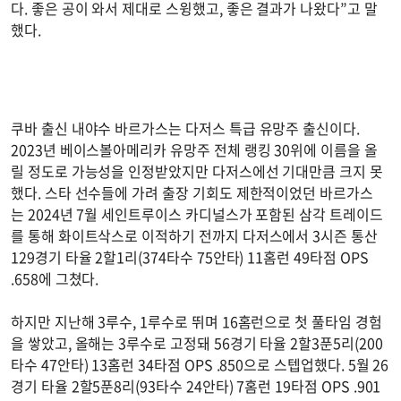
다. 좋은 공이 와서 제대로 스윙했고, 좋은 결과가 나왔다”고 말
했다.
쿠바 출신 내야수 바르가스는 다저스 특급 유망주 출신이다.
2023년 베이스볼아메리카 유망주 전체 랭킹 30위에 이름을 올
릴 정도로 가능성을 인정받았지만 다저스에선 기대만큼 크지 못
했다. 스타 선수들에 가려 출장 기회도 제한적이었던 바르가스
는 2024년 7월 세인트루이스 카디널스가 포함된 삼각 트레이드
를 통해 화이트삭스로 이적하기 전까지 다저스에서 3시즌 통산
129경기 타율 2할1리(374타수 75안타) 11홈런 49타점 OPS
.658에 그쳤다.
하지만 지난해 3루수, 1루수로 뛰며 16홈런으로 첫 풀타임 경험
을 쌓았고, 올해는 3루수로 고정돼 56경기 타율 2할3푼5리(200
타수 47안타) 13홈런 34타점 OPS .850으로 스텝업했다. 5월 26
경기 타율 2할5푼8리(93타수 24안타) 7홈런 19타점 OPS .901