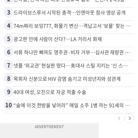
1
신호위반 후 달아난 배달기사…경찰 잠복해 잡고보니 ‘반전’
2
천하람, 현역 의원 최초 신병교육 입소…논산서 2박3일 생활
3
드라이브스루서 시작된 총격…인앤아웃 참사 영상 공개
4
74m짜리 보잉777, 화물기 변신…격납고서 ‘보물’ 찾는 인천공항
5
광고판 안에 사람이 산다?…LA 거리서 화제
6
서류 하나만 빠져도 영주권·비자 거부…심사관 재량권 대폭 확대
7
넷플 ‘외교관’ 현실판 떴다…美대사 스틸 지키는 ‘신 스틸러’
8
목회자 신분으로 HIV 감염 숨기고 미성년자와 성관계
9
40대 여성, 오진으로 자궁 적출 수술
10
“술에 이것 한방울 넣어라” 매일 소주 1병 까는 91세의 철칙