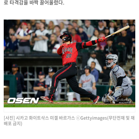
로 타격감을 바짝 끌어올렸다.
[사진] 시카고 화이트삭스 미겔 바르가스 ⓒGettyimages(무단전재 및 재
배포 금지)