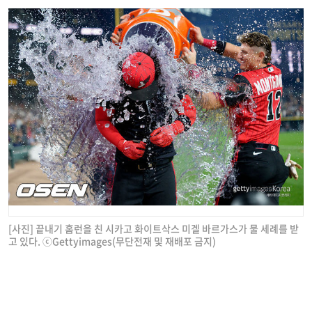
[사진] 끝내기 홈런을 친 시카고 화이트삭스 미겔 바르가스가 물 세례를 받
고 있다. ⓒGettyimages(무단전재 및 재배포 금지)