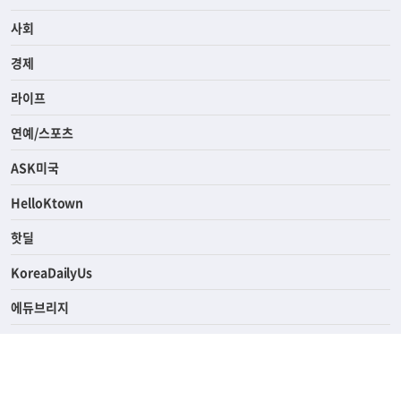
전체
사회
경제
라이프
연예/스포츠
ASK미국
HelloKtown
핫딜
KoreaDailyUs
에듀브리지
생활영어