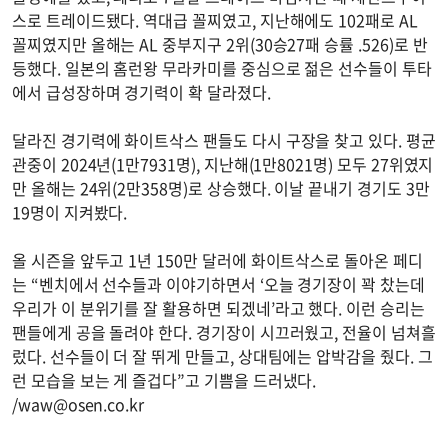
스로 트레이드됐다. 역대급 꼴찌였고, 지난해에도 102패로 AL
꼴찌였지만 올해는 AL 중부지구 2위(30승27패 승률 .526)로 반
등했다. 일본의 홈런왕 무라카미를 중심으로 젊은 선수들이 투타
에서 급성장하며 경기력이 확 달라졌다.
달라진 경기력에 화이트삭스 팬들도 다시 구장을 찾고 있다. 평균
관중이 2024년(1만7931명), 지난해(1만8021명) 모두 27위였지
만 올해는 24위(2만358명)로 상승했다. 이날 끝내기 경기도 3만
19명이 지켜봤다.
올 시즌을 앞두고 1년 150만 달러에 화이트삭스로 돌아온 페디
는 “벤치에서 선수들과 이야기하면서 ‘오늘 경기장이 꽉 찼는데
우리가 이 분위기를 잘 활용하면 되겠네’라고 했다. 이런 승리는
팬들에게 공을 돌려야 한다. 경기장이 시끄러웠고, 전율이 넘쳐흘
렀다. 선수들이 더 잘 뛰게 만들고, 상대팀에는 압박감을 줬다. 그
런 모습을 보는 게 즐겁다”고 기쁨을 드러냈다.
/
waw@osen.co.kr